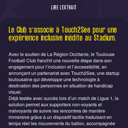
LIRE L'EXTRAIT
Le Club s’associe à Touch2See pour une
Le Club s’associe à Touch2See pour une
expérience inclusive inédite au Stadium en
expérience inclusive inédite au Stadium.
déployant des tablettes tactiles pour nos
supporters malvoyants sur tous nos
matchs.
Avec le soutien de La Région Occitanie, le Toulouse
Football Club franchit une nouvelle étape dans son
engagement pour l’inclusion et l’accessibilité, en
annonçant un partenariat avec Touch2See, une startup
toulousaine qui développe une technologie à
destination des personnes en situation de handicap
visuel.
Déjà testée avec succès lors d’un match de Ligue 1, la
solution permet aux supporters non-voyants et
malvoyants de suivre les rencontres de manière
immersive grâce à un dispositif tactile traduisant en
temps réel les mouvements du ballon, accompagnée