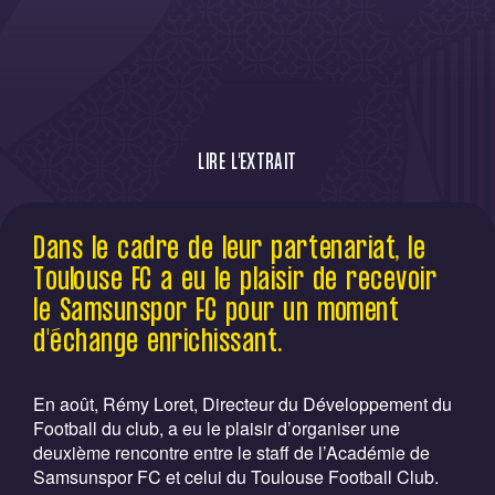
LIRE L'EXTRAIT
Le Samsunspor FC s'est rendu à Toulouse
Dans le cadre de leur partenariat, le
dans le cadre de son partenariat
Toulouse FC a eu le plaisir de recevoir
le Samsunspor FC pour un moment
d'échange enrichissant.
En août, Rémy Loret, Directeur du Développement du
Football du club, a eu le plaisir d’organiser une
deuxième rencontre entre le staff de l’Académie de
Samsunspor FC et celui du Toulouse Football Club.