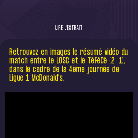
LIRE L'EXTRAIT
Retrouvez en images le résumé vidéo du
Retrouvez en images le résumé vidéo du
match entre le LOSC et le TéFéCé (2-1),
match entre le LOSC et le TéFéCé (2-1),
dans le cadre de la 4ème journée de Ligue
1 McDonald's.
dans le cadre de la 4ème journée de
Ligue 1 McDonald's.