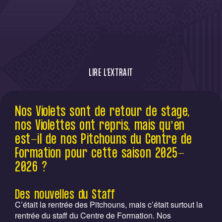
LIRE L'EXTRAIT
Nos pitchouns ont repris le travail ce lundi
Nos Violets sont de retour de stage,
21 juillet et ils sont en pleines formes.
nos Violettes ont repris, mais qu’en
est-il de nos Pitchouns du Centre de
Formation pour cette saison 2025-
2026 ?
Des nouvelles du Staff
C’était la rentrée des Pitchouns, mais c’était surtout la
rentrée du staff du Centre de Formation. Nos