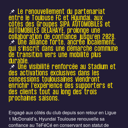
📌
Le renouvellement du partenariat
entre le Toulouse FC et Hyundai, aux
côtés des Groupes SIPA AUTOMOBILES et
AUTOMOBILES DELAHAYE, prolonge une
collaboration de confiance jusqu’en 2028.
📌
Une alliance forte, ancrée localement,
qui s’inscrit dans une démarche commune
de transition vers une mobilité plus
durable.
📌
Une visibilité renforcée au Stadium et
des activations exclusives dans les
concessions toulousaines viendront
enrichir l’expérience des supporters et
des clients tout au long des trois
prochaines saisons.
Engagé aux côtés du club depuis son retour en Ligue
1 McDonald’s, Hyundai Toulouse renouvelle sa
confiance au TéFéCé en conservant son statut de