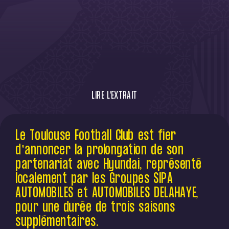
LIRE L'EXTRAIT
Le Toulouse Football Club est fier
Le Toulouse Football Club est fier
d’annoncer la prolongation de son
d’annoncer la prolongation de son
partenariat avec Hyundai, représenté
localement par les Groupes SIPA
partenariat avec Hyundai, représenté
AUTOMOBILES et AUTOMOBILES DELAHAYE, pour
localement par les Groupes SIPA
une durée de trois saisons
AUTOMOBILES et AUTOMOBILES DELAHAYE,
supplémentaires.
pour une durée de trois saisons
supplémentaires.