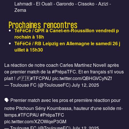
Lahmadi - El Ouali - Garondo - Cissoko - Azizi -
Zema
Prochaines rencontres
TéFéCé / QPR à Canet-en-Roussillon vendredi p
rochain à 18h
TéFéCé / RB Leipzig en Allemagne le samedi 26 j
uillet à 15h30
La réaction de notre coach Carles Martínez Novell après
ce premier match de la
#PrépaTFC
. Et en français s'il vous
plait ! 🥖🇫🇷
#TFCPAU
pic.twitter.com/QBHGVCyNZf
— Toulouse FC (@ToulouseFC)
July 12, 2025
🗣️ Premier match avec les pros et première réaction pour
notre Pitchoun Sény Koumbassa, hauteur d'une solide mi-
temps.
#TFCPAU
#PrépaTFC
pic.twitter.com/XZOWqeP3GM
— Toulouse FC (@ToulouseFC)
July 12, 2025