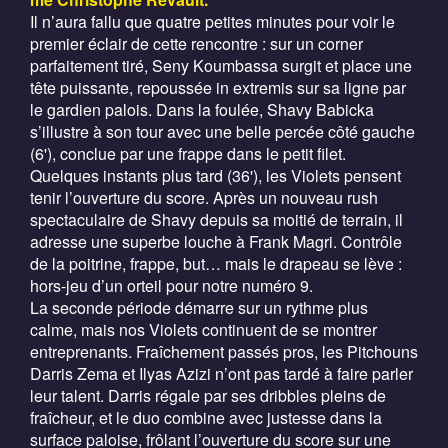
Il n’aura fallu que quatre petites minutes pour voir le
premier éclair de cette rencontre : sur un corner
parfaitement tiré, Seny Koumbassa surgit et place une
tête puissante, repoussée in extremis sur sa ligne par
le gardien palois. Dans la foulée, Shavy Babicka
s’illustre à son tour avec une belle percée côté gauche
(6'), conclue par une frappe dans le petit filet.
Quelques instants plus tard (36'), les Violets pensent
tenir l’ouverture du score. Après un nouveau rush
spectaculaire de Shavy depuis sa moitié de terrain, il
adresse une superbe louche à Frank Magri. Contrôle
de la poitrine, frappe, but… mais le drapeau se lève :
hors-jeu d’un orteil pour notre numéro 9.
La seconde période démarre sur un rythme plus
calme, mais nos Violets continuent de se montrer
entreprenants. Fraîchement passés pros, les Pitchouns
Darris Zema et Ilyas Azizi n’ont pas tardé à faire parler
leur talent. Darris régale par ses dribbles pleins de
fraîcheur, et le duo combine avec justesse dans la
surface paloise, frôlant l’ouverture du score sur une