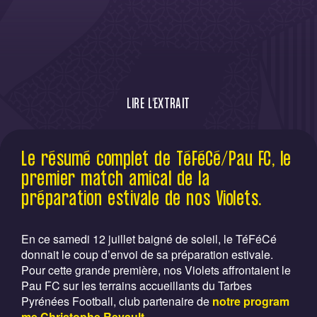
LIRE L'EXTRAIT
Le TéFéCé partage une nouvelle fois les
Le résumé complet de TéFéCé/Pau FC, le
points avec le Pau FC en match amical
premier match amical de la
préparation estivale de nos Violets.
En ce samedi 12 juillet baigné de soleil, le TéFéCé
donnait le coup d’envoi de sa préparation estivale.
Pour cette grande première, nos Violets affrontaient le
Pau FC sur les terrains accueillants du Tarbes
Pyrénées Football, club partenaire de
notre program
me Christophe Revault.