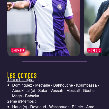
PHOTO
PHOTO
Les compos
1ère mi-temps :
Dominguez - Methalie - Bakhouche - Koumbassa -
Aboukhlal (c) - Saka - Vossah - Messali - Gboho -
Magri - Babicka
2ème mi-temps :
Haug (c) - Reynaud - Wassbauer - Efuele - Aradj -