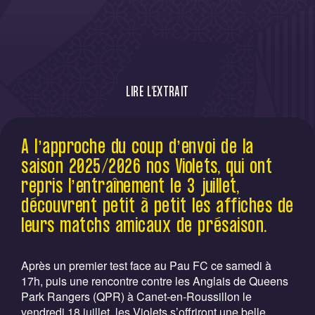
LIRE L'EXTRAIT
Le Toulouse Football Club affrontera le RB
A l’approche du coup d’envoi de la
Leipzig en rencontre amicale le 26 juillet à
saison 2025/2026 nos Violets, qui ont
15h30.
repris l’entraînement le 3 juillet,
découvrent petit à petit les affiches de
leurs matchs amicaux de présaison.
Après un premier test face au Pau FC ce samedi à
17h, puis une rencontre contre les Anglais de Queens
Park Rangers (QPR) à Canet-en-Roussillon le
vendredi 18 juillet, les Violets s’offriront une belle