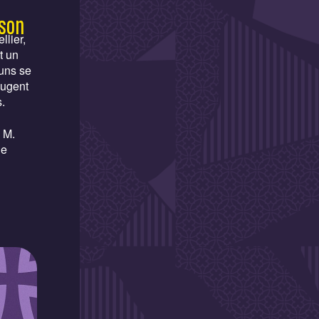
ison
llier,
t un
ouns se
jugent
s.
 M.
he