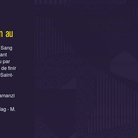
n au
s Sang
tant
u par
de finir
Saint-
Kamanzi
dag - M.