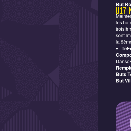
But Ro
U17 
Mainten
les hom
troisiè
sont i
la 8ème
TéF
Compo
Dansoko
Rempla
Buts T
But Vil