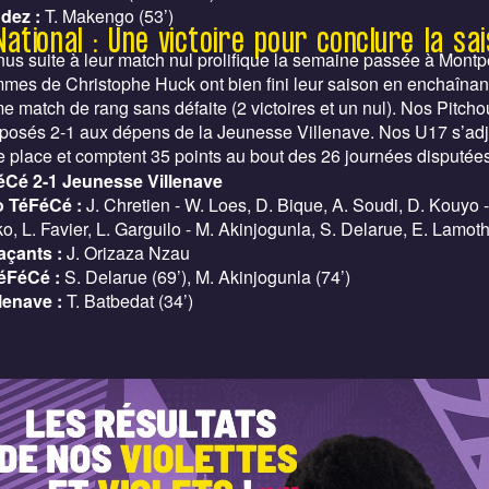
dez :
T. Makengo (53’)
National : Une victoire pour conclure la sa
us suite à leur match nul prolifique la semaine passée à Montpe
mes de Christophe Huck ont bien fini leur saison en enchaînan
me match de rang sans défaite (2 victoires et un nul). Nos Pitch
mposés 2-1 aux dépens de la Jeunesse Villenave. Nos U17 s’ad
 place et comptent 35 points au bout des 26 journées disputée
éCé 2-1 Jeunesse Villenave
 TéFéCé :
J. Chretien - W. Loes, D. Bique, A. Soudi, D. Kouyo -
, L. Favier, L. Garguilo - M. Akinjogunla, S. Delarue, E. Lamot
çants :
J. Orizaza Nzau
éFéCé :
S. Delarue (69’), M. Akinjogunla (74’)
lenave :
T. Batbedat (34’)