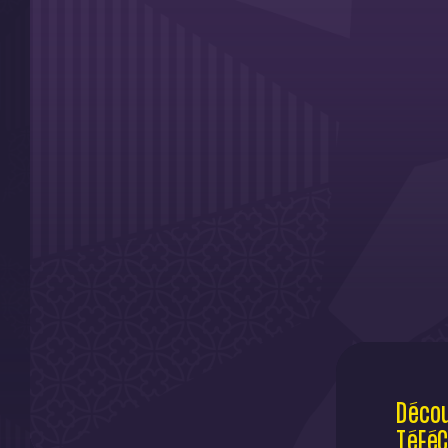
Décou
TéFéC