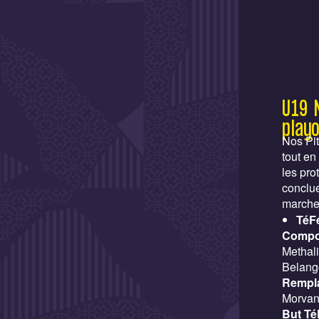
U19 
play
Nos Pit
tout en
les pro
conclue
marche
TéF
Compo
Methali
Belang
Rempl
Morva
But Té