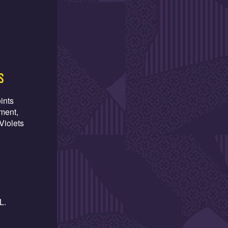
s
ints
ment,
Violets
L.