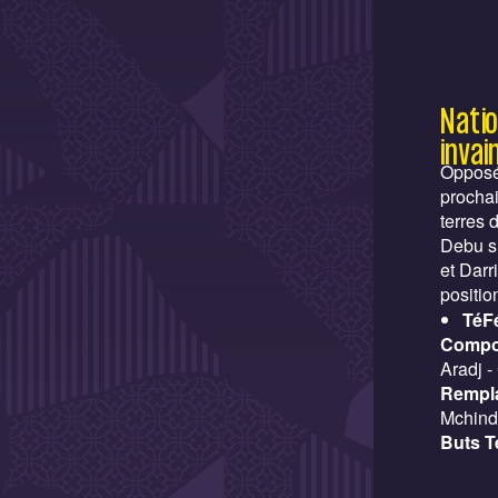
Natio
invai
Opposé
prochai
terres 
Debu s’
et Darr
positio
TéF
Compo
Aradj - 
Rempl
Mchind
Buts T