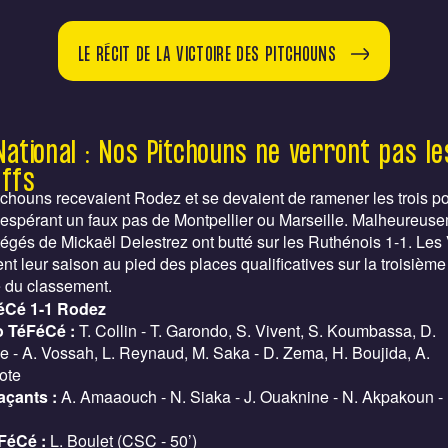
LE RÉCIT DE LA VICTOIRE DES PITCHOUNS
National : Nos Pitchouns ne verront pas le
offs
chouns recevaient Rodez et se devaient de ramener les trois po
 espérant un faux pas de Montpellier ou Marseille. Malheureuse
tégés de Mickaël Delestrez ont butté sur les Ruthénois 1-1. Les 
nt leur saison au pied des places qualificatives sur la troisième
 du classement.
éCé 1-1 Rodez
 TéFéCé :
T. Collin - T. Garondo, S. Vivent, S. Koumbassa, D.
e - A. Vossah, L. Reynaud, M. Saka - D. Zema, H. Boujida, A.
ote
açants :
A. Amaaouch - N. Siaka - J. Ouaknine - N. Akpakoun - 
n
FéCé :
L. Boulet (CSC - 50’)