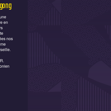
 gong
 une
re en
rs
te
rées nos
ième
eille.
 R.
ronien