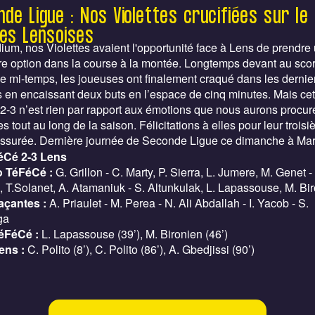
nde Ligue : Nos Violettes crucifiées sur le
les Lensoises
ium, nos Violettes avaient l'opportunité face à Lens de prendre
e option dans la course à la montée. Longtemps devant au sco
 mi-temps, les joueuses ont finalement craqué dans les dernie
s en encaissant deux buts en l’espace de cinq minutes. Mais cet
 2-3 n’est rien par rapport aux émotions que nous aurons procu
s tout au long de la saison. Félicitations à elles pour leur trois
assurée. Dernière journée de Seconde Ligue ce dimanche à Mars
éCé 2-3 Lens
 TéFéCé :
G. Grillon - C. Marty, P. Sierra, L. Jumere, M. Genet -
, T.Solanet, A. Atamaniuk - S. Altunkulak, L. Lapassouse, M. Bi
açantes :
A. Priaulet - M. Perea - N. Ali Abdallah - I. Yacob - S.
ga
éFéCé :
L. Lapassouse (39’), M. Bironien (46’)
ens :
C. Polito (8’), C. Polito (86’), A. Gbedjissi (90’)