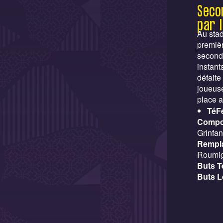
Seco
par 
Au stad
premièr
seconde
instant
défaite
joueuse
place 
TéF
Compo
Grinfan
Rempl
Roumi
Buts T
Buts L