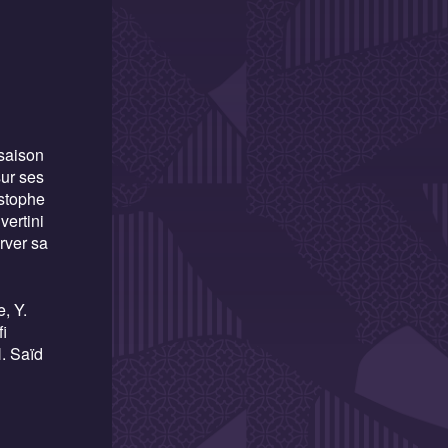
saison
sur ses
istophe
vertini
rver sa
, Y.
fi
. Saïd