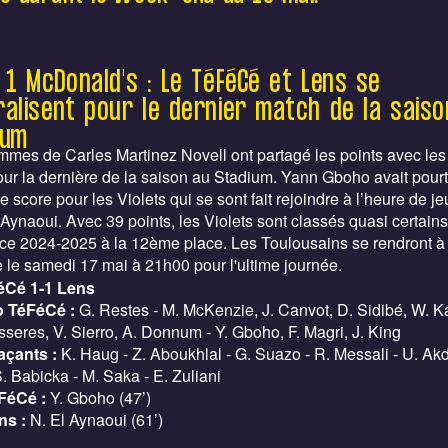
e 1 McDonald's : Le TéFéCé et Lens se
ralisent pour le dernier match de la saiso
ium
mes de Carles Martinez Novell ont partagé les points avec le
our la dernière de la saison au Stadium. Yann Gboho avait pour
le score pour les Violets qui se sont fait rejoindre à l’heure de je
 Aynaoui. Avec 39 points, les Violets sont classés quasi certains 
ice 2024-2025 à la 12ème place. Les Toulousains se rendront à 
 le samedi 17 mai à 21h00 pour l'ultime journée.
éCé 1-1 Lens
 TéFéCé :
G. Restes - M. McKenzie, J. Canvot, D. Sidibé, W. 
sseres, V. Sierro, A. Donnum - Y. Gboho, F. Magri, J. King
çants :
K. Haug - Z. Aboukhlal - G. Suazo - R. Messali - U. Ak
S. Babicka - M. Saka - E. Zuliani
FéCé :
Y. Gboho (47’)
ns :
N. El Aynaoui (61’)