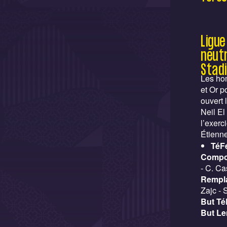
Ligu
neut
Stad
Les hom
et Or p
ouvert 
Neil El
l’exerc
Étienne
TéF
Compo
- C. Ca
Rempla
Zajc - 
But Té
But Le