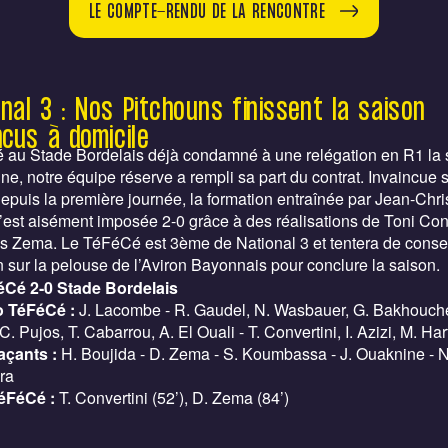
LE COMPTE-RENDU DE LA RENCONTRE
nal 3 : Nos Pitchouns finissent la saison
ncus à domicile
 au Stade Bordelais déjà condamné à une relégation en R1 la 
ne, notre équipe réserve a rempli sa part du contrat. Invaincue 
depuis la première journée, la formation entraînée par Jean-Chr
est aisément imposée 2-0 grâce à des réalisations de Toni Con
is Zema. Le TéFéCé est 3ème de National 3 et tentera de conse
n sur la pelouse de l’Aviron Bayonnais pour conclure la saison.
éCé 2-0 Stade Bordelais
 TéFéCé :
J. Lacombe - R. Gaudel, N. Wasbauer, G. Bakhouche
C. Pujos, T. Cabarrou, A. El Ouali - T. Convertini, I. Azizi, M. Har
açants :
H. Boujida - D. Zema - S. Koumbassa - J. Ouaknine - N
ra
éFéCé :
T. Convertini (52’), D. Zema (84’)