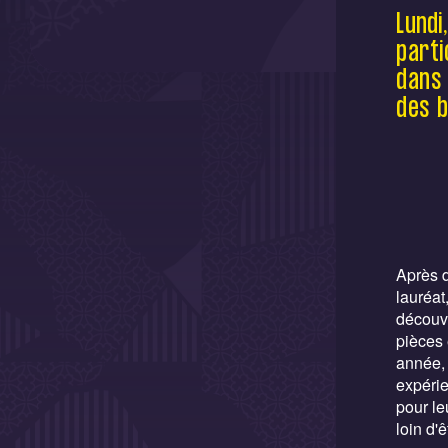
Lundi
parti
dans 
des b
Après d
lauréat
découvr
pièces
année, 
expérie
pour le
loin d'ê