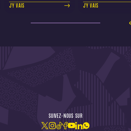
J'Y VAIS
J'Y VAIS
CTU !
JE M'ABONNE À LA NEW
SUIVEZ-NOUS SUR