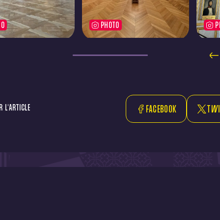
TO
PHOTO
P
 L'ARTICLE
FACEBOOK
TWI