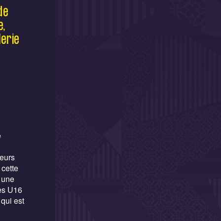
de
e,
lerie
e
ieurs
cette
t une
nes U16
qui est