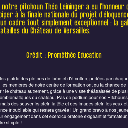
participer à la finale nationale du projet
, notre pitchoun Théo Leininger a eu l'honneur 
d'éloquence, dans un cadre tout simplement
ciper à la finale nationale du projet d'éloquenc
exceptionnel : la galerie des batailles du
un cadre tout simplement exceptionnel : la ga
Château de Versailles.
atailles du Château de Versailles.
Crédit : Prométhée Education
es plaidoiries pleines de force et d'émotion, portées par chaqu
, les membres de notre centre de formation ont eu la chance de
ir le château autrement, grâce à une visite théâtralisée de plus
 emblématiques du château. Pas de podium pour nos Pitchouns 
mais des souvenirs plein la tête et des images plein les yeux e
nce inoubliable qui restera gravée ! Un grand bravo à nos jeu
ur engagement dans cet exercice oratoire exigeant et formateur, 
tre simple !