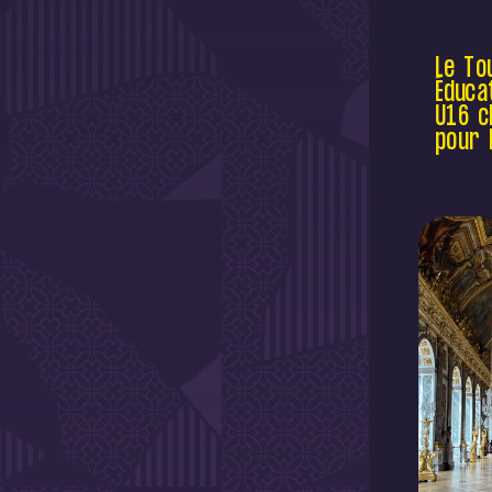
Le To
Éduca
U16 c
pour 