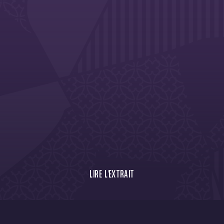
LIRE L'EXTRAIT
Lundi, nos deux pitchouns Théo Leininger et
Noam Bokhtache ont eu l'honneur de