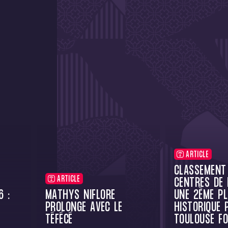
ARTICLE
CLASSEMENT
ARTICLE
CENTRES DE 
 :
MATHYS NIFLORE
UNE 2ÈME PL
PROLONGE AVEC LE
HISTORIQUE 
TÉFÉCÉ
TOULOUSE F