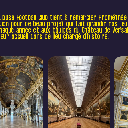
ulouse Football Club tient à remercier Prométhée
tion pour ce beau projet qui fait grandir nos je
haque année et aux équipes du Château de Versai
leur accueil dans ce lieu chargé d'histoire.