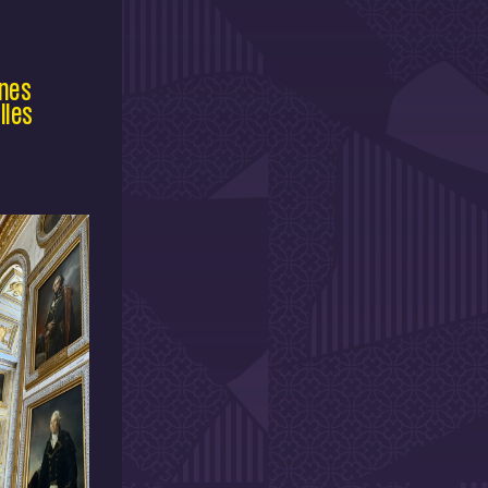
unes
lles