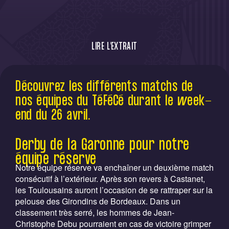
LIRE L'EXTRAIT
Découvrez les différents matchs de nos
Découvrez les différents matchs de
équipes du TéFéCé durant le week-end du
nos équipes du TéFéCé durant le week-
26 avril.
end du 26 avril.
Derby de la Garonne pour notre
équipe réserve
Notre équipe réserve va enchaîner un deuxième match
consécutif à l’extérieur. Après son revers à Castanet,
les Toulousains auront l’occasion de se rattraper sur la
pelouse des Girondins de Bordeaux. Dans un
classement très serré, les hommes de Jean-
Christophe Debu pourraient en cas de victoire grimper