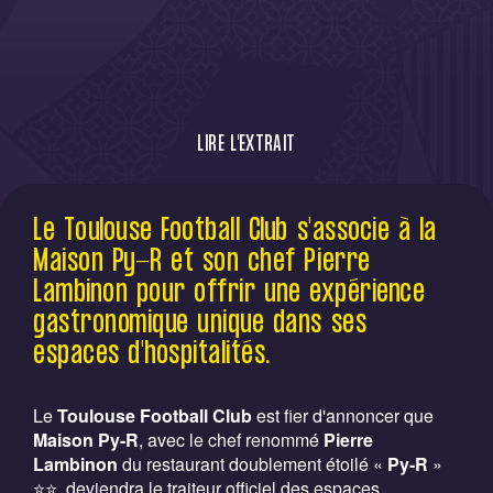
LIRE L'EXTRAIT
Le TéFéCé s'associe à La Maison Py-R dès la
Le Toulouse Football Club s'associe à la
saison prochaine.
Maison Py-R et son chef Pierre
Lambinon pour offrir une expérience
gastronomique unique dans ses
espaces d'hospitalités.
Le
Toulouse Football Club
est fier d'annoncer que
Maison Py-R
, avec le chef renommé
Pierre
Lambinon
du restaurant doublement étoilé «
Py-R
»
⭐️⭐️, deviendra le traiteur officiel des espaces