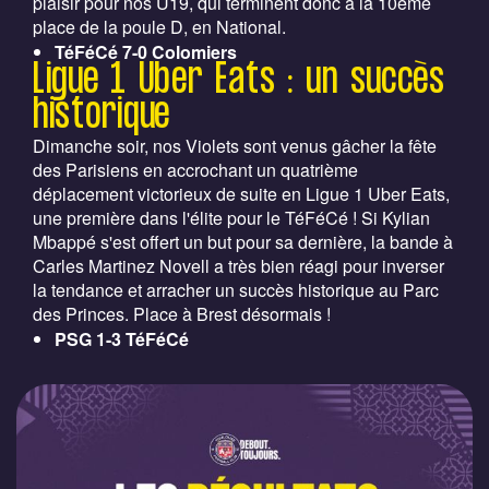
plaisir pour nos U19, qui terminent donc à la 10ème
place de la poule D, en National.
TéFéCé 7-0 Colomiers
Ligue 1 Uber Eats : un succès
historique
Dimanche soir, nos Violets sont venus gâcher la fête
des Parisiens en accrochant un quatrième
déplacement victorieux de suite en Ligue 1 Uber Eats,
une première dans l'élite pour le TéFéCé ! Si Kylian
Mbappé s'est offert un but pour sa dernière, la bande à
Carles Martinez Novell a très bien réagi pour inverser
la tendance et arracher un succès historique au Parc
des Princes. Place à Brest désormais !
PSG 1-3 TéFéCé