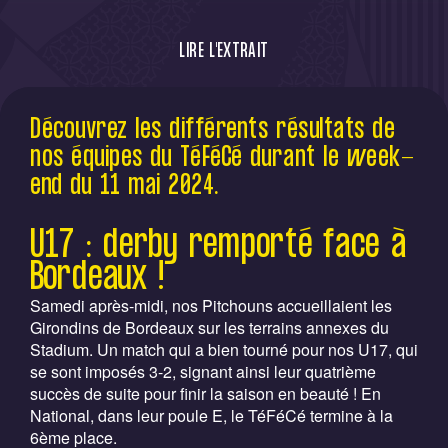
LIRE L'EXTRAIT
Découvrez les différents résultats de nos
Découvrez les différents résultats de
équipes du TéFéCé durant le week-end du
nos équipes du TéFéCé durant le week-
11 mai 2024.
end du 11 mai 2024.
U17 : derby remporté face à
Bordeaux !
Samedi après-midi, nos Pitchouns accueillaient les
Girondins de Bordeaux sur les terrains annexes du
Stadium. Un match qui a bien tourné pour nos U17, qui
se sont imposés 3-2, signant ainsi leur quatrième
succès de suite pour finir la saison en beauté ! En
National, dans leur poule E, le TéFéCé termine à la
6ème place.