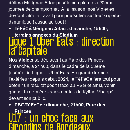
défiera Mérignac Arlac pour le compte de la 20ème
journée de championnat. À la maison, nos Violettes
devront faire le travail pour poursuivre sur leur superbe
dynamique ! Jusqu'au bout !
TéFéCé/Mérignac Arlac : dimanche, 15h00,
terrains annexes du Stadium
Ligue 1 Uber Eats : direction
la Capitale
Nos
Violets
se déplacent au Parc des Princes,
dimanche, à 21h00, dans le cadre de la 33ème
journée de Ligue 1 Uber Eats. En grande forme à
l'extérieur depuis début 2024, le TéFéCé fera tout pour
obtenir un résultat positif face au PSG et ainsi, venir
gâcher la dernière - sans doute - de Kylian Mbappé
devant son public.
PSG/TéFéCé : dimanche, 21h00, Parc des
Princes
U17 : un choc face aux
Girondins de Bordeaux