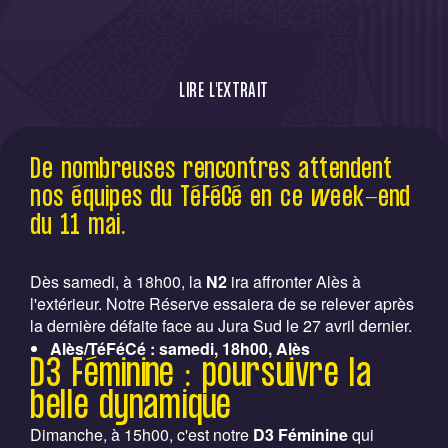
LIRE L'EXTRAIT
D'importantes échéances attendent nos
De nombreuses rencontres attendent
équipes du TéFéCé en ce week-end du 11
nos équipes du TéFéCé en ce week-end
mai.
du 11 mai.
Dès samedi, à 18h00, la
N2
ira affronter Alès à
l'extérieur. Notre Réserve essaiera de se relever après
la dernière défaite face au Jura Sud le 27 avril dernier.
Alès/TéFéCé : samedi, 18h00, Alès
D3 Féminine : poursuivre la
belle dynamique
Dimanche, à 15h00, c'est notre
D3 Féminine
qui