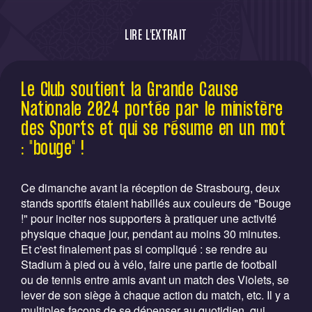
LIRE L'EXTRAIT
Supporters, supportrices : bougez 30
Le Club soutient la Grande Cause
minutes par jour pour vous maintenir en
Nationale 2024 portée par le ministère
pleine santé !
des Sports et qui se résume en un mot
: "bouge" !
Ce dimanche avant la réception de Strasbourg, deux
stands sportifs étaient habillés aux couleurs de "Bouge
!" pour inciter nos supporters à pratiquer une activité
physique chaque jour, pendant au moins 30 minutes.
Et c'est finalement pas si compliqué : se rendre au
Stadium à pied ou à vélo, faire une partie de football
ou de tennis entre amis avant un match des Violets, se
lever de son siège à chaque action du match, etc. Il y a
multiples façons de se dépenser au quotidien, qui