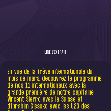
LIRE L'EXTRAIT
En vue de la trêve internationale du mois
En vue de la trêve internationale du
de mars, découvrez le programme de nos
mois de mars, découvrez le programme
10 internationaux avec la grande première
de notre capitaine Vincent Sierro avec la
de nos 11 internationaux avec la
Suisse et d'Ibrahim Cissoko avec les U23
grande première de notre capitaine
des Pays-Bas !
Vincent Sierro avec la Suisse et
d'Ibrahim Cissoko avec les U23 des