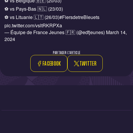
⚽️ vs Belgique 🇧🇪 (20/03)
⚽️ vs Pays-Bas 🇳🇱 (23/03)
⚽️ vs Lituanie 🇱🇹 (26/03)
#FiersdetreBleuets
pic.twitter.com/vsltRKRPXa
— Équipe de France Jeunes 🇫🇷 (@edfjeunes)
March 14,
2024
PARTAGER L'ARTICLE
FACEBOOK
TWITTER