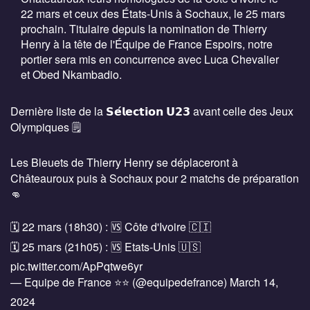
22 mars et ceux des États-Unis à Sochaux, le 25 mars
prochain. Titulaire depuis la nomination de Thierry
Henry à la tête de l'Équipe de France Espoirs, notre
portier sera mis en concurrence avec Luca Chevalier
et Obed Nkambadio.
Dernière liste de la 𝗦𝗲́𝗹𝗲𝗰𝘁𝗶𝗼𝗻 𝗨𝟮𝟯 avant celle des Jeux
Olympiques 🗒
Les Bleuets de Thierry Henry se déplaceront à
Châteauroux puis à Sochaux pour 2 matchs de préparation
👊
🗓 22 mars (18h30) : 🆚 Côte d'Ivoire 🇨🇮
🗓 25 mars (21h05) : 🆚 Etats-Unis 🇺🇸
pic.twitter.com/ApPqtwe6yr
— Equipe de France ⭐⭐ (@equipedefrance)
March 14,
2024