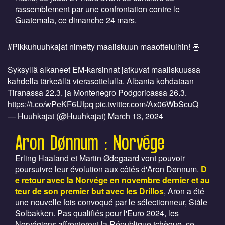
rassemblement par une confrontation contre le
Guatemala, ce dimanche 24 mars.
#Pikkuhuuhkajat
nimetty maaliskuun maaotteluihin! 🦉
Syksyllä alkaneet EM-karsinnat jatkuvat maaliskuussa
kahdella tärkeällä vierasottelulla. Albania kohdataan
Tiranassa 22.3. ja Montenegro Podgoricassa 26.3.
https://t.co/wPeKF6Ufpq
pic.twitter.com/Ax06WbScuQ
— Huuhkajat (@Huuhkajat)
March 13, 2024
Aron Dønnum : Norvége
Erling Haaland et Martin Ødegaard vont pouvoir
poursuivre leur évolution aux côtés d'Aron Dønnum.
D
e retour avec la Norvége en novembre dernier et au
teur de son premier but avec les Drillos
, Aron a été
une nouvelle fois convoqué par le sélectionneur, Ståle
Solbakken. Pas qualifiés pour l'Euro 2024, les
Norvégiens affronteront la République tchèque, ce