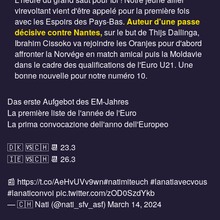
virevoltant vient d'être appelé pour la première fois
avec les Espoirs des Pays-Bas.
Auteur d'une passe
décisive contre Nantes,
sur le but de Thijs Dallinga,
Ibrahim Cissoko va rejoindre les Oranjes pour d'abord
affronter la Norvége en match amical puis la Moldavie
dans le cadre des qualifications de l'Euro U21. Une
bonne nouvelle pour notre numéro 10.
Das erste Aufgebot des EM-Jahres
La première liste de l'année de l'Euro
La prima convocazione dell'anno dell'Europeo
🇩🇰 🆚🇨🇭 📆 23.3
🇮🇪 🆚🇨🇭 📆 26.3
📰
https://t.co/AeHvUVv9wn
#natimiteuch
#lanatiavecvous
#lanaticonvoi
pic.twitter.com/zOD0SzdYkb
— 🇨🇭 Nati (@nati_sfv_asf)
March 14, 2024