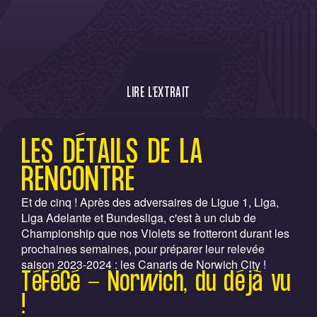
LIRE L'EXTRAIT
Après les annonces hier des oppositions
LES DÉTAILS DE LA
face au FC Andorre et au Werder Brême,
on connaît un cinquième adversaire de la
RENCONTRE
préparation estivale de nos Violets : les
Et de cinq ! Après des adversaires de Ligue 1, Liga,
Anglais du Norwich City FC. Détails ci-
Liga Adelante et Bundesliga, c'est à un club de
dessous.
Championship que nos Violets se frotteront durant les
prochaines semaines, pour préparer leur relevée
saison 2023-2024 : les Canaris de Norwich City !
TéFéCé - Norwich, du déjà vu
!