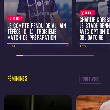
ARTICLE
CHARLIE CRESS
ARTICLE
LE COMPTE RENDU DE AL-AÏN
LE STADE RENN
TÉFÉCÉ (0-1), TROISIÈME
AVEC OPTION D
MATCH DE PRÉPARATION
OBLIGATOIRE
J'Y VAIS
J'Y VAIS
FÉMININES
TOUT VOIR