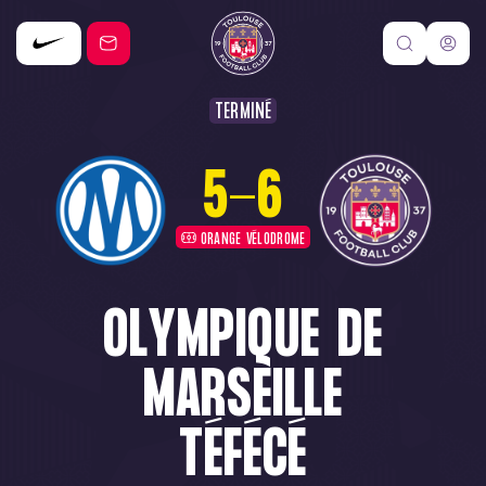
TERMINÉ
5
-
6
ORANGE VÉLODROME
OLYMPIQUE DE
MARSEILLE
TÉFÉCÉ