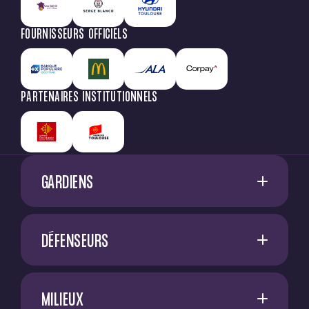
FOURNISSEURS OFFICIELS
PARTENAIRES INSTITUTIONNELS
GARDIENS
1
G. RESTES
DÉFENSEURS
60
M. NIFLORE
A. SADI
40
N. SAÏD MCHINDRA
MILIEUX