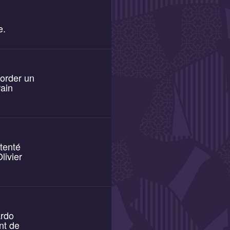
e.
corder un
rain
 tenté
livier
ardo
int de