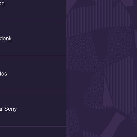
on
rdonk
tos
ar Seny