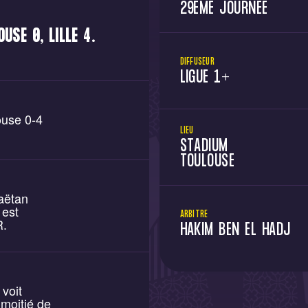
29ÈME JOURNÉE
USE 0, LILLE 4.
DIFFUSEUR
LIGUE 1+
ouse 0-4
LIEU
STADIUM
TOULOUSE
aëtan
 est
ARBITRE
R.
HAKIM BEN EL HADJ
voit
moitié de