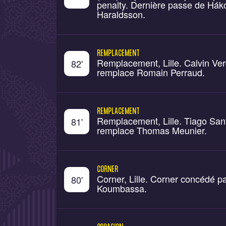
penalty. Dernière passe de Hák
Haraldsson.
REMPLACEMENT
Remplacement, Lille. Calvin Ve
82
'
remplace Romain Perraud.
REMPLACEMENT
Remplacement, Lille. Tiago San
81
'
remplace Thomas Meunier.
CORNER
Corner, Lille. Corner concédé p
80
'
Koumbassa.