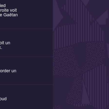
ied
oite voit
de Gaëtan
oit un
x.
corder un
roud