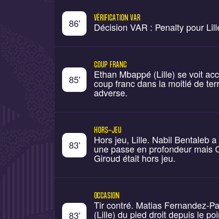
VÉRIFICATION VAR
86
'
Décision VAR : Penalty pour Lill
COUP FRANC
Ethan Mbappé (Lille) se voit ac
85
'
coup franc dans la moitié de ter
adverse.
HORS-JEU
Hors jeu, Lille. Nabil Bentaleb a
83
'
une passe en profondeur mais O
Giroud était hors jeu.
OCCASION
Tir contré. Matias Fernandez-P
(Lille) du pied droit depuis le po
83
'