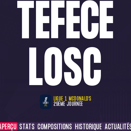
TÉFÉCÉ
LOSC
LIGUE 1 MCDONALD'S
29ÈME JOURNÉE
APERÇU
STATS
COMPOSITIONS
HISTORIQUE
ACTUALITÉ