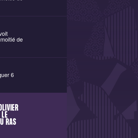
voit
moitié de
quer 6
OLIVIER
 LE
AU RAS