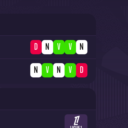
L
D
W
W
D
D
W
D
W
L