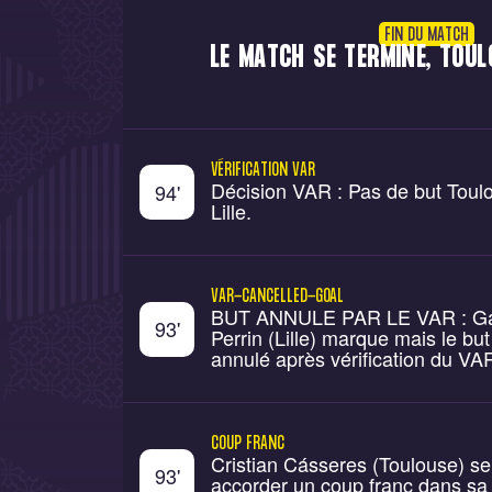
FIN DU MATCH
LE MATCH SE TERMINE, TOULO
VÉRIFICATION VAR
Décision VAR : Pas de but Toul
94
'
Lille.
VAR-CANCELLED-GOAL
BUT ANNULE PAR LE VAR : G
93
'
Perrin (Lille) marque mais le but
annulé après vérification du VA
COUP FRANC
Cristian Cásseres (Toulouse) se 
93
'
accorder un coup franc dans sa 