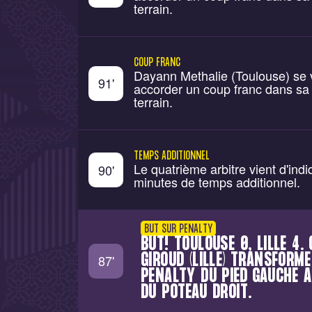
terrain.
COUP FRANC
Dayann Methalie (Toulouse) se 
91
'
accorder un coup franc dans sa 
terrain.
TEMPS ADDITIONNEL
Le quatrième arbitre vient d'indi
90
'
minutes de temps additionnel.
BUT SUR PENALTY
BUT! TOULOUSE 0, LILLE 4. 
GIROUD (LILLE) TRANSFORME
87
'
PENALTY DU PIED GAUCHE 
DU POTEAU DROIT.