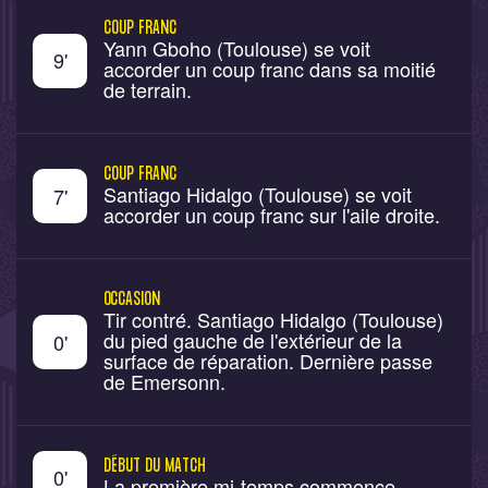
COUP FRANC
Yann Gboho (Toulouse) se voit
9
'
accorder un coup franc dans sa moitié
de terrain.
COUP FRANC
Santiago Hidalgo (Toulouse) se voit
7
'
accorder un coup franc sur l'aile droite.
OCCASION
Tir contré. Santiago Hidalgo (Toulouse)
du pied gauche de l'extérieur de la
0
'
surface de réparation. Dernière passe
de Emersonn.
DÉBUT DU MATCH
0
'
La première mi-temps commence.