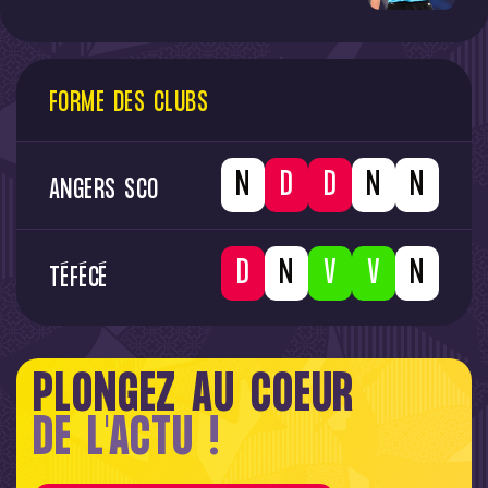
FORME DES CLUBS
D
L
L
D
D
ANGERS SCO
L
D
W
W
D
TÉFÉCÉ
PLONGEZ AU COEUR
DE L'ACTU !