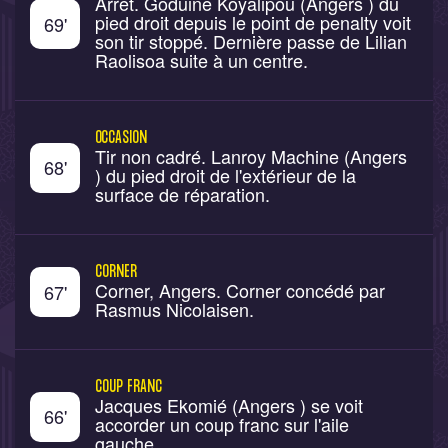
Arrêt. Goduine Koyalipou (Angers ) du
pied droit depuis le point de penalty voit
69
'
son tir stoppé. Dernière passe de Lilian
Raolisoa suite à un centre.
OCCASION
Tir non cadré. Lanroy Machine (Angers
68
'
) du pied droit de l'extérieur de la
surface de réparation.
CORNER
Corner, Angers. Corner concédé par
67
'
Rasmus Nicolaisen.
COUP FRANC
Jacques Ekomié (Angers ) se voit
66
'
accorder un coup franc sur l'aile
gauche.