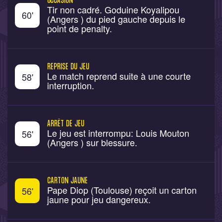
OCCASION
Tir non cadré. Goduine Koyalipou
60
'
(Angers ) du pied gauche depuis le
point de penalty.
REPRISE DU JEU
Le match reprend suite à une courte
58
'
interruption.
ARRÊT DE JEU
Le jeu est interrompu: Louis Mouton
56
'
(Angers ) sur blessure.
CARTON JAUNE
Pape Diop (Toulouse) reçoit un carton
56
'
jaune pour jeu dangereux.