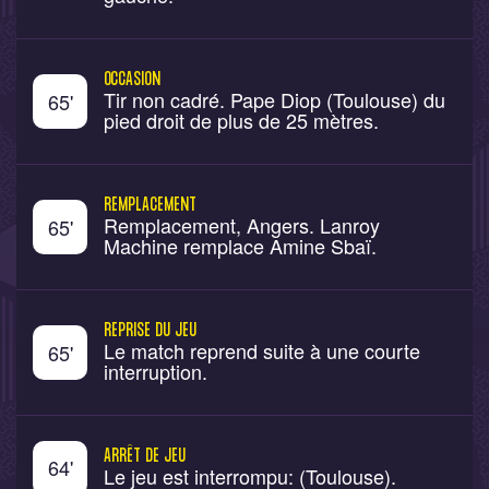
OCCASION
Tir non cadré. Pape Diop (Toulouse) du
65
'
pied droit de plus de 25 mètres.
REMPLACEMENT
Remplacement, Angers. Lanroy
65
'
Machine remplace Amine Sbaï.
REPRISE DU JEU
Le match reprend suite à une courte
65
'
interruption.
ARRÊT DE JEU
64
'
Le jeu est interrompu: (Toulouse).