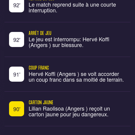
Le match reprend suite à une courte
92
'
interruption.
ARRÊT DE JEU
Le jeu est interrompu: Hervé Koffi
92
'
(Angers ) sur blessure.
COUP FRANC
Hervé Koffi (Angers ) se voit accorder
91
'
un coup franc dans sa moitié de terrain.
CARTON JAUNE
Lilian Raolisoa (Angers ) reçoit un
90
'
carton jaune pour jeu dangereux.