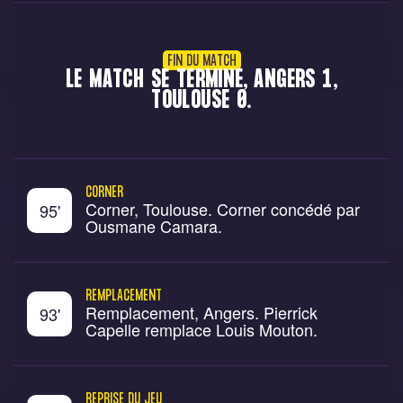
FIN DU MATCH
LE MATCH SE TERMINE, ANGERS 1,
TOULOUSE 0.
CORNER
Corner, Toulouse. Corner concédé par
95
'
Ousmane Camara.
REMPLACEMENT
Remplacement, Angers. Pierrick
93
'
Capelle remplace Louis Mouton.
REPRISE DU JEU