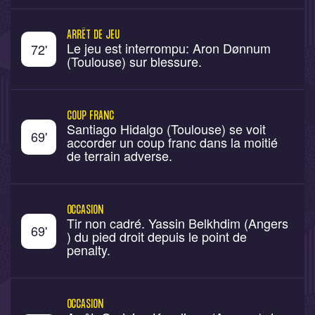
ARRÊT DE JEU
Le jeu est interrompu: Aron Dønnum
72
'
(Toulouse) sur blessure.
COUP FRANC
Santiago Hidalgo (Toulouse) se voit
69
'
accorder un coup franc dans la moitié
de terrain adverse.
OCCASION
Tir non cadré. Yassin Belkhdim (Angers
69
'
) du pied droit depuis le point de
penalty.
OCCASION