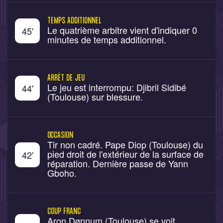
TEMPS ADDITIONNEL
Le quatrième arbitre vient d'indiquer 0
45
'
minutes de temps additionnel.
ARRÊT DE JEU
Le jeu est interrompu: Djibril Sidibé
44
'
(Toulouse) sur blessure.
OCCASION
Tir non cadré. Pape Diop (Toulouse) du
pied droit de l'extérieur de la surface de
42
'
réparation. Dernière passe de Yann
Gboho.
COUP FRANC
Aron Dønnum (Toulouse) se voit