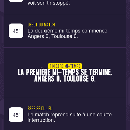
voit son tir stoppé.
DÉBUT DU MATCH
La deuxième mi-temps commence
45
'
Angers 0, Toulouse 0.
FIN 1ERE MI-TEMPS
LA PREMIÈRE MI-TEMPS SE TERMINE,
ANGERS 0, TOULOUSE 0.
REPRISE DU JEU
Le match reprend suite à une courte
45
'
interruption.