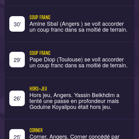
COUP FRANC
Amine Sbaï (Angers ) se voit accorder
30
'
un coup franc dans sa moitié de terrain.
COUP FRANC
Pape Diop (Toulouse) se voit accorder
29
'
un coup franc dans sa moitié de terrain.
HORS-JEU
Hors jeu, Angers. Yassin Belkhdim a
26
'
tenté une passe en profondeur mais
Goduine Koyalipou était hors jeu.
CORNER
Corner, Angers. Corner concédé par
25
'