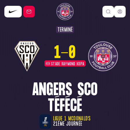
TERMINÉ
1
-
0
STADE RAYMOND KOPA
ANGERS SCO
TÉFÉCÉ
LIGUE 1 MCDONALD'S
21ÈME JOURNÉE