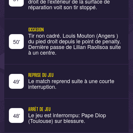
droit de l'extérieur de la surface de
réparation voit son tir stoppé.
OCCASION
Tir non cadré. Louis Mouton (Angers )
du pied droit depuis le point de penalty.
50
'
Dernière passe de Lilian Raolisoa suite
à un centre.
REPRISE DU JEU
Le match reprend suite à une courte
49
'
interruption.
ARRÊT DE JEU
Le jeu est interrompu: Pape Diop
48
'
(Toulouse) sur blessure.