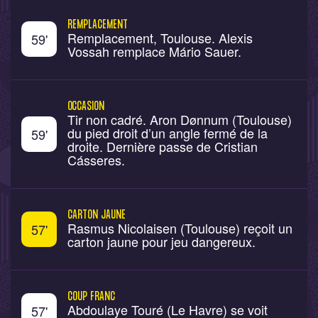
REMPLACEMENT
Remplacement, Toulouse. Alexis
59
'
Vossah remplace Mário Sauer.
OCCASION
Tir non cadré. Aron Dønnum (Toulouse)
du pied droit d’un angle fermé de la
59
'
droite. Dernière passe de Cristian
Cásseres.
CARTON JAUNE
Rasmus Nicolaisen (Toulouse) reçoit un
57
'
carton jaune pour jeu dangereux.
COUP FRANC
Abdoulaye Touré (Le Havre) se voit
57
'