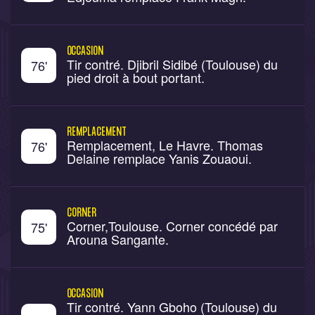
OCCASION
Tir contré. Djibril Sidibé (Toulouse) du
76
'
pied droit à bout portant.
REMPLACEMENT
Remplacement, Le Havre. Thomas
76
'
Delaine remplace Yanis Zouaoui.
CORNER
Corner,Toulouse. Corner concédé par
75
'
Arouna Sangante.
OCCASION
Tir contré. Yann Gboho (Toulouse) du