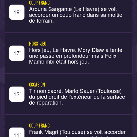
COUP FRANC
Arouna Sangante (Le Havre) se voit
19
'
accorder un coup franc dans sa moitié
de terrain.
HORS-JEU
Hors jeu, Le Havre. Mory Diaw a tenté
17
'
une passe en profondeur mais Felix
Mambimbi était hors jeu.
OCCASION
Tir non cadré. Mário Sauer (Toulouse)
13
'
du pied droit de l'extérieur de la surface
de réparation.
COUP FRANC
Frank Magri (Toulouse) se voit accorder
11
'