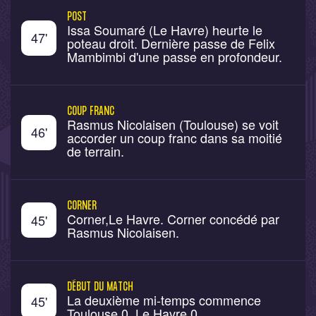
POST
Issa Soumaré (Le Havre) heurte le
47
'
poteau droit. Dernière passe de Felix
Mambimbi d'une passe en profondeur.
COUP FRANC
Rasmus Nicolaisen (Toulouse) se voit
46
'
accorder un coup franc dans sa moitié
de terrain.
CORNER
Corner,Le Havre. Corner concédé par
45
'
Rasmus Nicolaisen.
DÉBUT DU MATCH
La deuxième mi-temps commence
45
'
Toulouse 0, Le Havre 0.