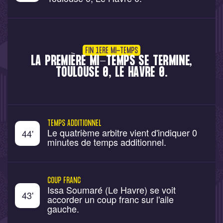
FIN 1ERE MI-TEMPS
LA PREMIÈRE MI-TEMPS SE TERMINE,
TOULOUSE 0, LE HAVRE 0.
TEMPS ADDITIONNEL
Le quatrième arbitre vient d'indiquer 0
44
'
minutes de temps additionnel.
COUP FRANC
Issa Soumaré (Le Havre) se voit
43
'
accorder un coup franc sur l'aile
gauche.