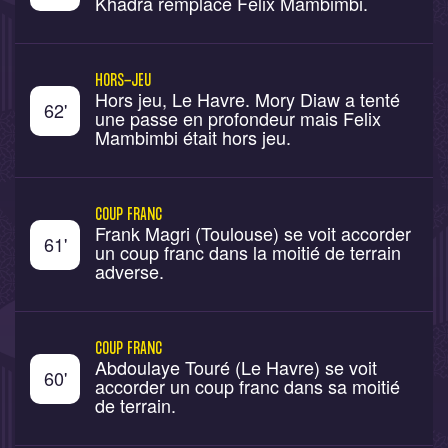
Khadra remplace Felix Mambimbi.
HORS-JEU
Hors jeu, Le Havre. Mory Diaw a tenté
62
'
une passe en profondeur mais Felix
Mambimbi était hors jeu.
COUP FRANC
Frank Magri (Toulouse) se voit accorder
61
'
un coup franc dans la moitié de terrain
adverse.
COUP FRANC
Abdoulaye Touré (Le Havre) se voit
60
'
accorder un coup franc dans sa moitié
de terrain.