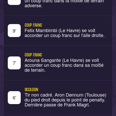
un coup franc dans la moitié de terrain
adverse.
COUP FRANC
Felix Mambimbi (Le Havre) se voit
9
'
accorder un coup franc sur l'aile droite.
COUP FRANC
Arouna Sangante (Le Havre) se voit
7
'
accorder un coup franc dans sa moitié
de terrain.
OCCASION
Tir non cadré. Aron Dønnum (Toulouse)
6
'
du pied droit depuis le point de penalty.
Dernière passe de Frank Magri.