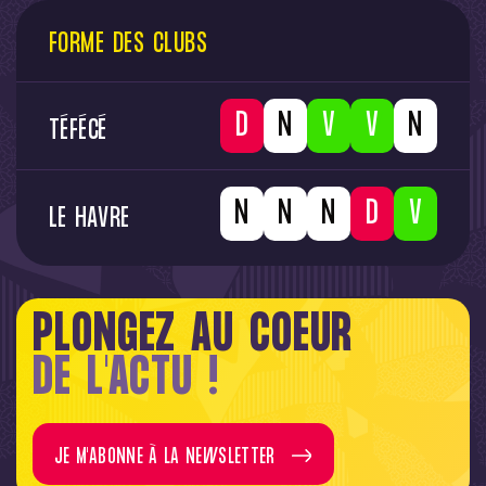
FORME DES CLUBS
L
D
W
W
D
TÉFÉCÉ
D
D
D
L
W
LE HAVRE
PLONGEZ AU COEUR
DE L'ACTU !
JE M'ABONNE À LA NEWSLETTER