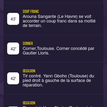
COUP FRANC
Arouna Sangante (Le Havre) se voit
43
'
accorder un coup franc dans sa moitié
de terrain.
CORNER
Corner,Toulouse. Corner concédé par
42
'
Gautier Lloris.
OCCASION
Tir contré. Yann Gboho (Toulouse) du
42
'
pied droit à gauche de la surface de
réparation.
OCCASION