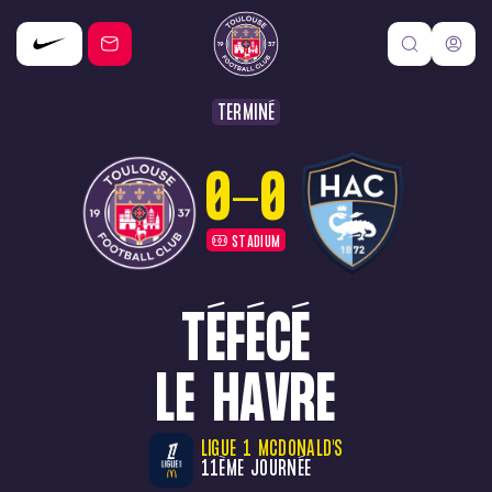
TERMINÉ
0
-
0
STADIUM
TÉFÉCÉ
LE HAVRE
LIGUE 1 MCDONALD'S
11ÈME JOURNÉE