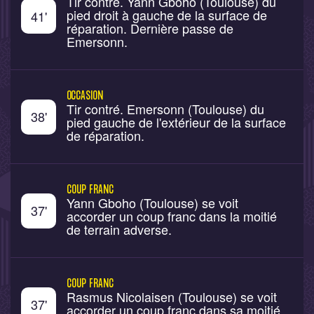
Tir contré. Yann Gboho (Toulouse) du
pied droit à gauche de la surface de
41
'
réparation. Dernière passe de
Emersonn.
OCCASION
Tir contré. Emersonn (Toulouse) du
38
'
pied gauche de l'extérieur de la surface
de réparation.
COUP FRANC
Yann Gboho (Toulouse) se voit
37
'
accorder un coup franc dans la moitié
de terrain adverse.
COUP FRANC
Rasmus Nicolaisen (Toulouse) se voit
37
'
accorder un coup franc dans sa moitié