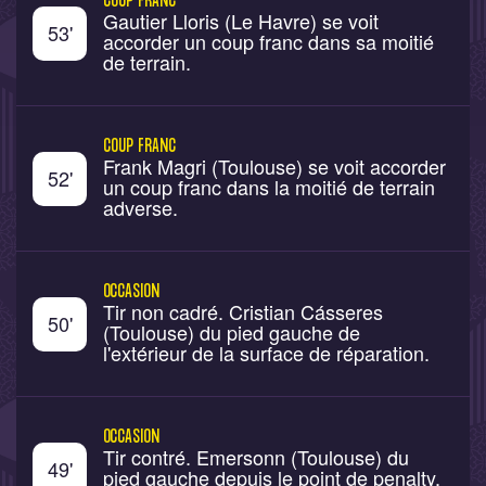
COUP FRANC
Gautier Lloris (Le Havre) se voit
53
'
accorder un coup franc dans sa moitié
de terrain.
COUP FRANC
Frank Magri (Toulouse) se voit accorder
52
'
un coup franc dans la moitié de terrain
adverse.
OCCASION
Tir non cadré. Cristian Cásseres
50
'
(Toulouse) du pied gauche de
l'extérieur de la surface de réparation.
OCCASION
Tir contré. Emersonn (Toulouse) du
49
'
pied gauche depuis le point de penalty.