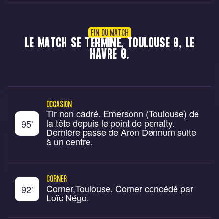
FIN DU MATCH
LE MATCH SE TERMINE, TOULOUSE 0, LE
HAVRE 0.
OCCASION
Tir non cadré. Emersonn (Toulouse) de
la tête depuis le point de penalty.
95
'
Dernière passe de Aron Dønnum suite
à un centre.
CORNER
Corner,Toulouse. Corner concédé par
92
'
Loïc Négo.