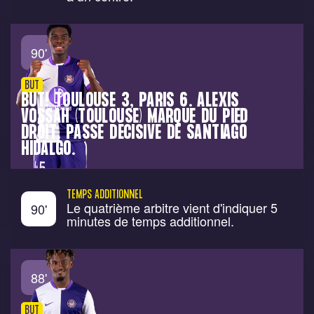
90
'
BUT
BUT! TOULOUSE 3, PARIS 6. ALEXIS
VOSSAH (TOULOUSE) MARQUE DU PIED
DROIT. PASSE DÉCISIVE DE SANTIAGO
HIDALGO.
TEMPS ADDITIONNEL
Le quatrième arbitre vient d'indiquer 5
90
'
minutes de temps additionnel.
88
'
BUT