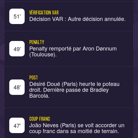
VÉRIFICATION VAR
51
'
Décision VAR : Autre décision annulée.
PENALTY
Penalty remporté par Aron Dønnum
49
'
(Toulouse).
POST
Désiré Doué (Paris) heurte le poteau
48
'
droit. Dernière passe de Bradley
Barcola.
COUP FRANC
João Neves (Paris) se voit accorder un
47
'
coup franc dans sa moitié de terrain.