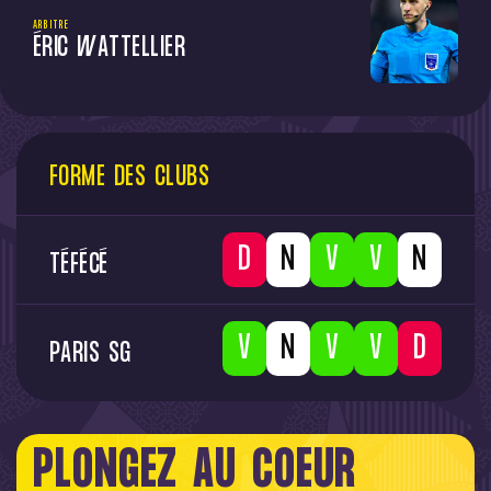
ARBITRE
ÉRIC WATTELLIER
FORME DES CLUBS
L
D
W
W
D
TÉFÉCÉ
W
D
W
W
L
PARIS SG
PLONGEZ AU COEUR