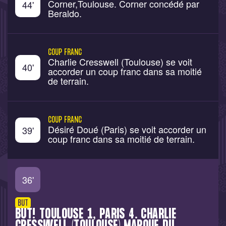
Corner,Toulouse. Corner concédé par
44
'
Beraldo.
COUP FRANC
Charlie Cresswell (Toulouse) se voit
40
'
accorder un coup franc dans sa moitié
de terrain.
COUP FRANC
Désiré Doué (Paris) se voit accorder un
39
'
coup franc dans sa moitié de terrain.
36
'
BUT
BUT! TOULOUSE 1, PARIS 4. CHARLIE