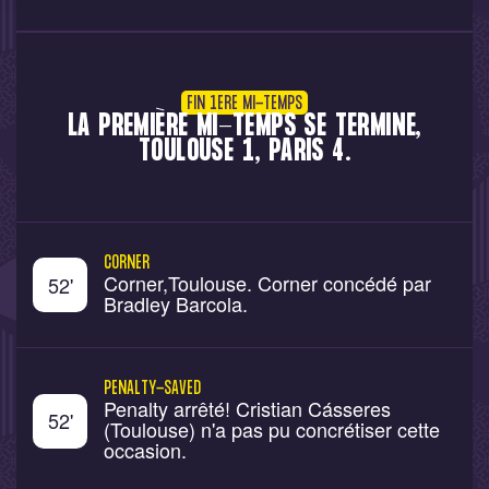
FIN 1ERE MI-TEMPS
LA PREMIÈRE MI-TEMPS SE TERMINE,
TOULOUSE 1, PARIS 4.
CORNER
Corner,Toulouse. Corner concédé par
52
'
Bradley Barcola.
PENALTY-SAVED
Penalty arrêté! Cristian Cásseres
52
'
(Toulouse) n'a pas pu concrétiser cette
occasion.