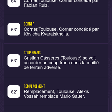
Corner,Toulouse. Corner concédé par
64
'
Fabián Ruiz.
CORNER
Corner,Toulouse. Corner concédé par
63
'
Khvicha Kvaratskhelia.
COUP FRANC
Cristian Cásseres (Toulouse) se voit
63
'
accorder un coup franc dans la moitié
de terrain adverse.
REMPLACEMENT
Remplacement, Toulouse. Alexis
62
'
Vossah remplace Mário Sauer.