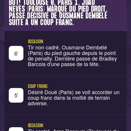
BUT! TOULOUSE 0, PARIS 1. JOÃO
NEVES (PARIS) MARQUE DU PIED DROIT.
PASSE DÉCISIVE DE OUSMANE DEMBÉLÉ
SUITE À UN COUP FRANC.
OCCASION
Tir non cadré. Ousmane Dembélé
(Paris) du pied gauche depuis le point
6
'
de penalty. Dernière passe de Bradley
Barcola d'une passe de la tête.
COUP FRANC
Désiré Doué (Paris) se voit accorder un
5
'
coup franc dans la moitié de terrain
adverse.
OCCASION