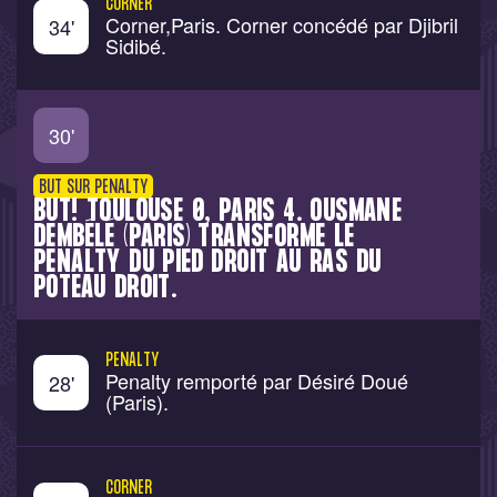
CORNER
Corner,Paris. Corner concédé par Djibril
34
'
Sidibé.
30
'
BUT SUR PENALTY
BUT! TOULOUSE 0, PARIS 4. OUSMANE
DEMBÉLÉ (PARIS) TRANSFORME LE
PENALTY DU PIED DROIT AU RAS DU
POTEAU DROIT.
PENALTY
Penalty remporté par Désiré Doué
28
'
(Paris).
CORNER