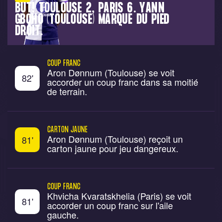
BUT! TOULOUSE 2, PARIS 6. YANN
GBOHO (TOULOUSE) MARQUE DU PIED
DROIT.
COUP FRANC
Aron Dønnum (Toulouse) se voit
82
'
accorder un coup franc dans sa moitié
de terrain.
CARTON JAUNE
Aron Dønnum (Toulouse) reçoit un
81
'
carton jaune pour jeu dangereux.
COUP FRANC
Khvicha Kvaratskhelia (Paris) se voit
81
'
accorder un coup franc sur l'aile
gauche.