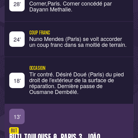
Corner,Paris. Corner concédé par
28
'
Dayann Methalie.
COUP FRANC
Nuno Mendes (Paris) se voit accorder
24
'
un coup franc dans sa moitié de terrain.
OCCASION
Tir contré. Désiré Doué (Paris) du pied
droit de l'extérieur de la surface de
18
'
réparation. Dernière passe de
Ousmane Dembélé.
13
'
BUT
BUT! TOULOUSE 0, PARIS 3. JOÃO