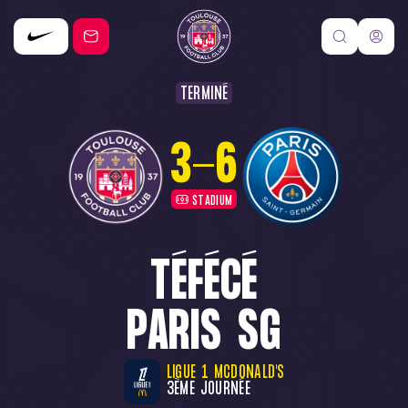
TERMINÉ
3
-
6
STADIUM
TÉFÉCÉ
PARIS SG
LIGUE 1 MCDONALD'S
3ÈME JOURNÉE