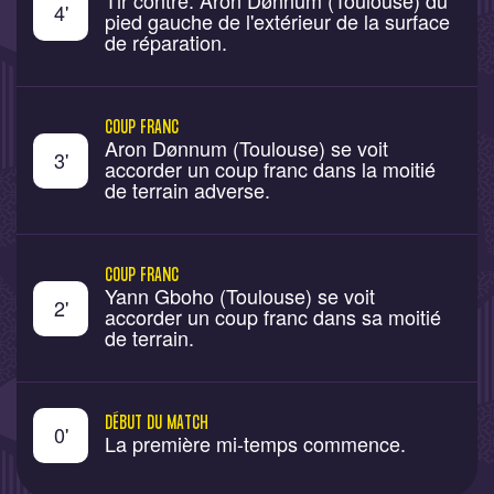
Tir contré. Aron Dønnum (Toulouse) du
4
'
pied gauche de l'extérieur de la surface
de réparation.
COUP FRANC
Aron Dønnum (Toulouse) se voit
3
'
accorder un coup franc dans la moitié
de terrain adverse.
COUP FRANC
Yann Gboho (Toulouse) se voit
2
'
accorder un coup franc dans sa moitié
de terrain.
DÉBUT DU MATCH
0
'
La première mi-temps commence.