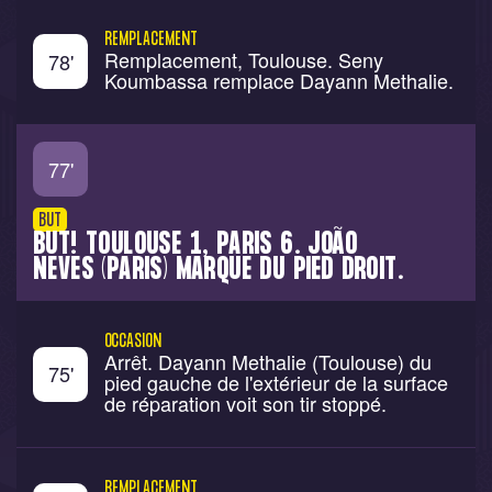
REMPLACEMENT
Remplacement, Toulouse. Seny
78
'
Koumbassa remplace Dayann Methalie.
77
'
BUT
BUT! TOULOUSE 1, PARIS 6. JOÃO
NEVES (PARIS) MARQUE DU PIED DROIT.
OCCASION
Arrêt. Dayann Methalie (Toulouse) du
75
'
pied gauche de l'extérieur de la surface
de réparation voit son tir stoppé.
REMPLACEMENT