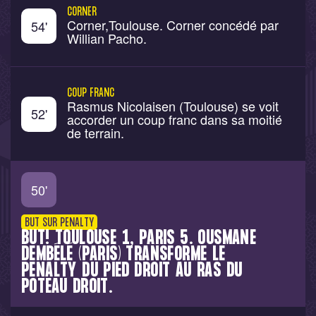
CORNER
Corner,Toulouse. Corner concédé par
54
'
Willian Pacho.
COUP FRANC
Rasmus Nicolaisen (Toulouse) se voit
52
'
accorder un coup franc dans sa moitié
de terrain.
50
'
BUT SUR PENALTY
BUT! TOULOUSE 1, PARIS 5. OUSMANE
DEMBÉLÉ (PARIS) TRANSFORME LE
PENALTY DU PIED DROIT AU RAS DU
POTEAU DROIT.