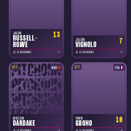
13
JACEN
RUSSELL-
7
JULIÁN
ROWE
VIGNOLO
JE LE DÉCOUVRE
JE LE DÉCOUVRE
ATT
ATT
MAR
FRA
10
WASSIM
YANN
DARDAKE
GBOHO
JE LE DÉCOUVRE
JE LE DÉCOUVRE