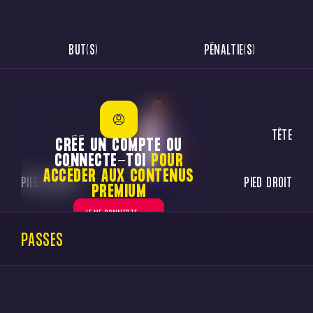
BUT(S)
PÉNALTIE(S)
TÊTE
CRÉÉ UN COMPTE OU
CONNECTE-TOI
POUR
ACCÉDER AUX CONTENUS
PIED GAUCHE
PIED DROIT
PREMIUM
JE ME CONNECTE
PASSES