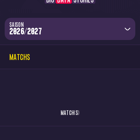
BIO
DATA
STORIES
SAISON
MATCHS
MATCH(S)