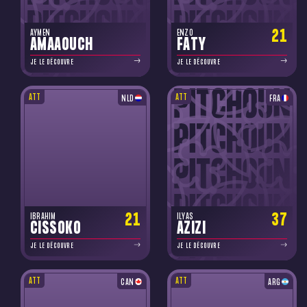
21
AYMEN
ENZO
AMAAOUCH
FATY
JE LE DÉCOUVRE
JE LE DÉCOUVRE
ATT
ATT
NLD
FRA
21
37
IBRAHIM
ILYAS
CISSOKO
AZIZI
JE LE DÉCOUVRE
JE LE DÉCOUVRE
ATT
ATT
CAN
ARG