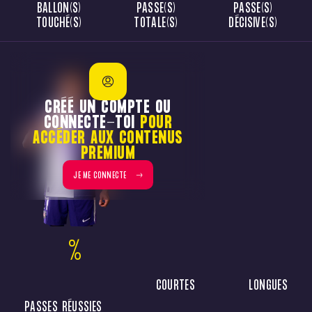
BALLON(S)
PASSE(S)
PASSE(S)
TOUCHÉ(S)
TOTALE(S)
DÉCISIVE(S)
CRÉÉ UN COMPTE OU
CONNECTE-TOI
POUR
ACCÉDER AUX CONTENUS
PREMIUM
JE ME CONNECTE
%
COURTES
LONGUES
PASSES RÉUSSIES