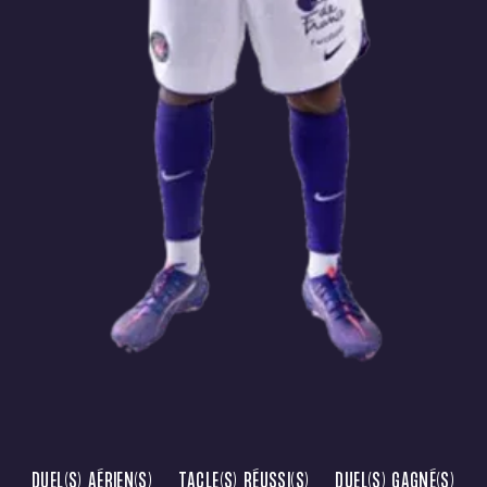
DUEL(S) AÉRIEN(S)
TACLE(S) RÉUSSI(S)
DUEL(S) GAGNÉ(S)