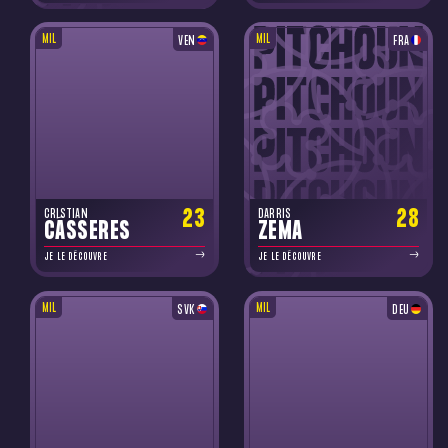
MIL
MIL
VEN
FRA
23
28
CRISTIAN
DARRIS
CÁSSERES
ZEMA
JE LE DÉCOUVRE
JE LE DÉCOUVRE
MIL
MIL
SVK
DEU