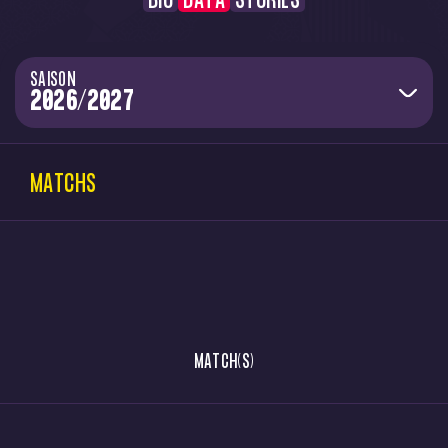
BIO
DATA
STORIES
SAISON
MATCHS
MATCH(S)