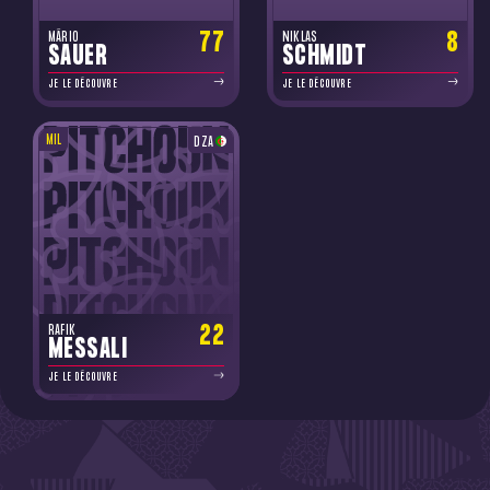
77
8
MÁRIO
NIKLAS
SAUER
SCHMIDT
JE LE DÉCOUVRE
JE LE DÉCOUVRE
MIL
DZA
22
RAFIK
MESSALI
JE LE DÉCOUVRE