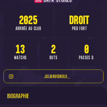
BIO
DATA
STORIES
2025
DROIT
ARRIVÉE AU CLUB
PIED FORT
13
2
0
MATCHS
BUTS
PASSES D.
JULIANVIGNOLO_
BIOGRAPHIE