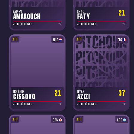
21
AYMEN
ENZO
AMAAOUCH
FATY
JE LE DÉCOUVRE
JE LE DÉCOUVRE
ATT
ATT
NLD
FRA
21
37
IBRAHIM
ILYAS
CISSOKO
AZIZI
JE LE DÉCOUVRE
JE LE DÉCOUVRE
ATT
ATT
CAN
ARG