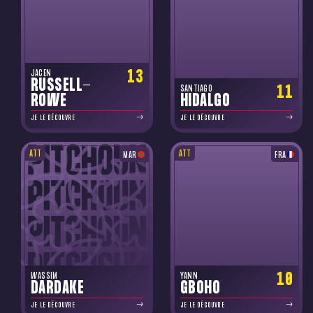
13
JACEN
RUSSELL-
11
SANTIAGO
ROWE
HIDALGO
JE LE DÉCOUVRE
JE LE DÉCOUVRE
ATT
ATT
MAR
FRA
10
WASSIM
YANN
DARDAKE
GBOHO
JE LE DÉCOUVRE
JE LE DÉCOUVRE