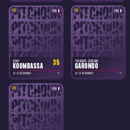
DÉF
DÉF
FRA
FRA
35
SENY
THIBAUD-DORIAN
KOUMBASSA
GARONDO
JE LE DÉCOUVRE
JE LE DÉCOUVRE
DÉF
FRA