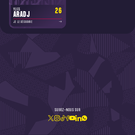
26
YLIES
ARADJ
JE LE DÉCOUVRE
DE L'ACTU !
SUIVEZ-NOUS SUR
JE M'ABONNE À LA NEWSLETTER