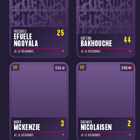
25
FRÉDÉRIC
EFUELE
44
GAËTAN
NGOYALA
BAKHOUCHE
JE LE DÉCOUVRE
JE LE DÉCOUVRE
DÉF
DÉF
USA
DNK
3
2
MARK
RASMUS
MCKENZIE
NICOLAISEN
JE LE DÉCOUVRE
JE LE DÉCOUVRE