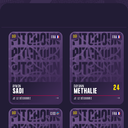
DÉF
DÉF
FRA
FRA
24
AYMEN
DAYANN
SADI
METHALIE
JE LE DÉCOUVRE
JE LE DÉCOUVRE
DÉF
DÉF
COD
FRA