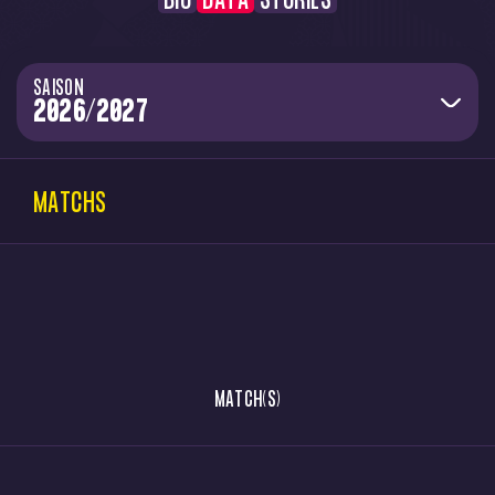
BIO
DATA
STORIES
SAISON
MATCHS
MATCH(S)