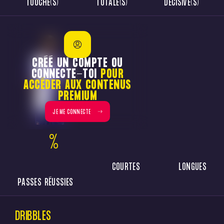
TOUCHÉ(S)
TOTALE(S)
DÉCISIVE(S)
CRÉÉ UN COMPTE OU
CONNECTE-TOI
POUR
ACCÉDER AUX CONTENUS
PREMIUM
JE ME CONNECTE
%
COURTES
LONGUES
PASSES RÉUSSIES
DRIBBLES