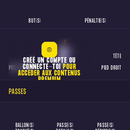
BUT(S)
PÉNALTIE(S)
TÊTE
CRÉÉ UN COMPTE OU
CONNECTE-TOI
POUR
PIED GAUCHE
PIED DROIT
ACCÉDER AUX CONTENUS
PREMIUM
JE ME CONNECTE
PASSES
BALLON(S)
PASSE(S)
PASSE(S)