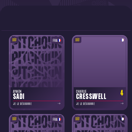
DÉF
DÉF
FRA
4
AYMEN
CHARLIE
SADI
CRESSWELL
JE LE DÉCOUVRE
JE LE DÉCOUVRE
DÉF
DÉF
FRA