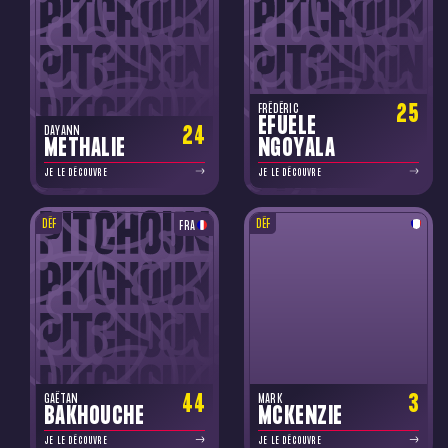
25
FRÉDÉRIC
EFUELE
24
DAYANN
METHALIE
NGOYALA
JE LE DÉCOUVRE
JE LE DÉCOUVRE
DÉF
DÉF
FRA
44
3
GAËTAN
MARK
BAKHOUCHE
MCKENZIE
JE LE DÉCOUVRE
JE LE DÉCOUVRE