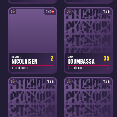
DÉF
DÉF
DNK
FRA
2
35
RASMUS
SENY
NICOLAISEN
KOUMBASSA
JE LE DÉCOUVRE
JE LE DÉCOUVRE
DÉF
DÉF
FRA
FRA