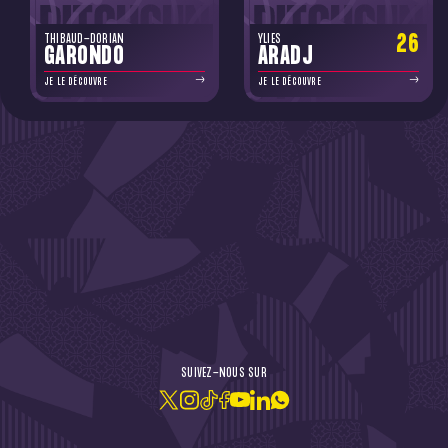
26
THIBAUD-DORIAN
YLIES
GARONDO
ARADJ
JE LE DÉCOUVRE
JE LE DÉCOUVRE
DE L'ACTU !
SUIVEZ-NOUS SUR
JE M'ABONNE À LA NEWSLETTER