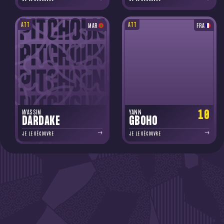
ATT
ATT
MAR
FRA
10
WASSIM
YANN
DARDAKE
GBOHO
JE LE DÉCOUVRE
JE LE DÉCOUVRE