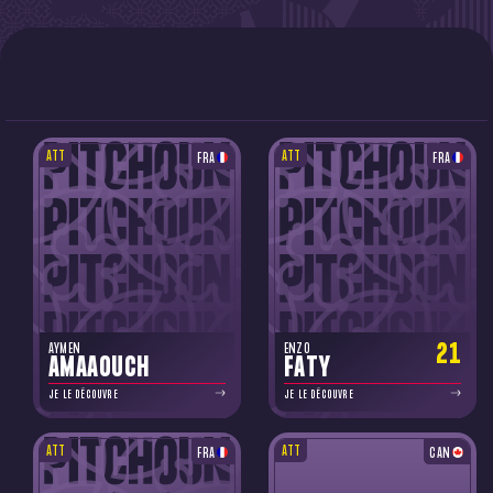
ATT
ATT
FRA
FRA
21
AYMEN
ENZO
AMAAOUCH
FATY
JE LE DÉCOUVRE
JE LE DÉCOUVRE
ATT
ATT
FRA
CAN