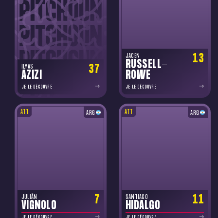
13
JACEN
RUSSELL-
37
ILYAS
AZIZI
ROWE
JE LE DÉCOUVRE
JE LE DÉCOUVRE
ATT
ATT
ARG
ARG
7
11
JULIÁN
SANTIAGO
VIGNOLO
HIDALGO
JE LE DÉCOUVRE
JE LE DÉCOUVRE