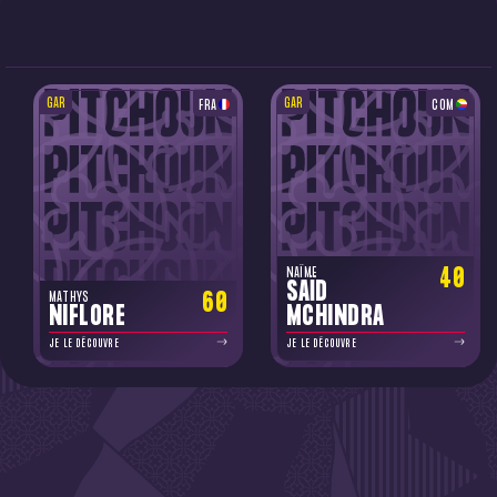
GAR
GAR
FRA
COM
40
NAÏME
SAÏD
60
MATHYS
NIFLORE
MCHINDRA
JE LE DÉCOUVRE
JE LE DÉCOUVRE