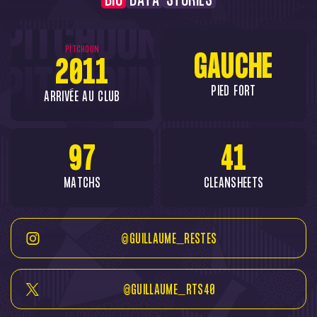
BIO
DATA
STORIES
PITCHOUN
GAUCHE
2011
PIED FORT
ARRIVÉE AU CLUB
97
41
MATCHS
CLEANSHEETS
@GUILLAUME_RESTES
@GUILLAUME_RTS40