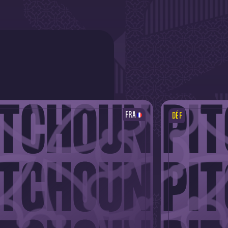
FRA
DÉF