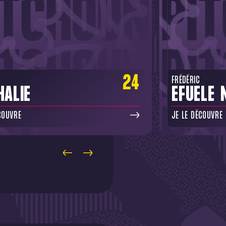
24
FRÉDÉRIC
HALIE
EFUELE 
COUVRE
JE LE DÉCOUVRE