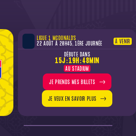
LIGUE 1 MCDONALD'S
À VENIR
22 AOÛT À 20H45,
1ÈRE JOURNÉE
DÉBUTE DANS
15J : 19H : 48MIN
AU STADIUM
JE PRENDS MES BILLETS
JE VEUX EN SAVOIR PLUS