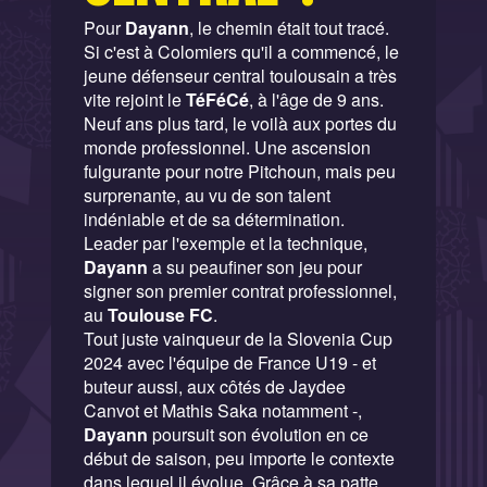
Pour
Dayann
, le chemin était tout tracé.
Si c'est à Colomiers qu'il a commencé, le
jeune défenseur central toulousain a très
vite rejoint le
TéFéCé
, à l'âge de 9 ans.
Neuf ans plus tard, le voilà aux portes du
monde professionnel. Une ascension
fulgurante pour notre Pitchoun, mais peu
surprenante, au vu de son talent
indéniable et de sa détermination.
Leader par l'exemple et la technique,
Dayann
a su peaufiner son jeu pour
signer son premier contrat professionnel,
au
Toulouse FC
.
Tout juste vainqueur de la Slovenia Cup
2024 avec l'équipe de France U19 - et
buteur aussi, aux côtés de Jaydee
Canvot et Mathis Saka notamment -,
Dayann
poursuit son évolution en ce
début de saison, peu importe le contexte
dans lequel il évolue. Grâce à sa patte