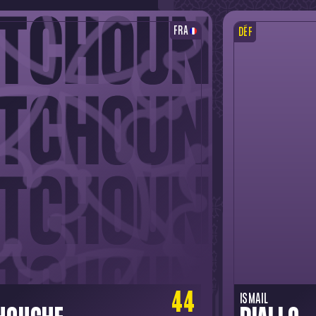
FRA
DÉF
44
ISMAIL