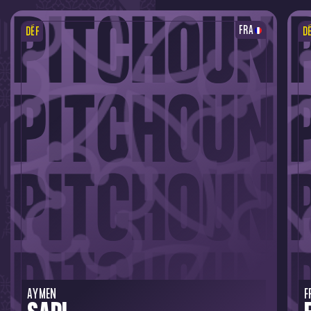
FRA
DÉF
D
AYMEN
F