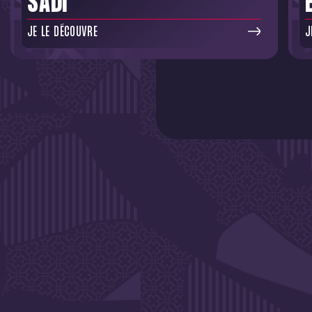
SADI
JE LE DÉCOUVRE
J
DE L'A