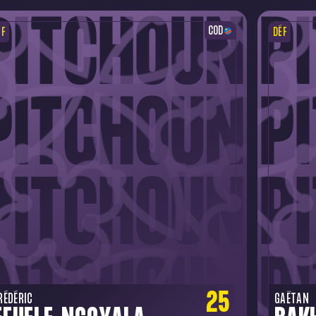
COD
ÉF
DÉF
25
RÉDÉRIC
GAËTAN