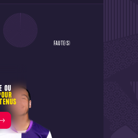
FAUTE(S)
E OU
POUR
TENUS