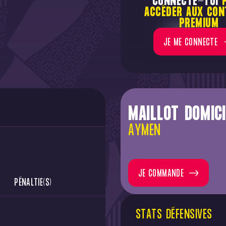
CONNECTE-TOI
ACCÉDER AUX CON
PREMIUM
RÉUSSI(S)
JE ME CONNECTE
MAILLOT DOMICI
AYMEN
JE COMMANDE
PÉNALTIE(S)
STATS DÉFENSIVES