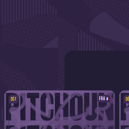
FRA
DÉF
D