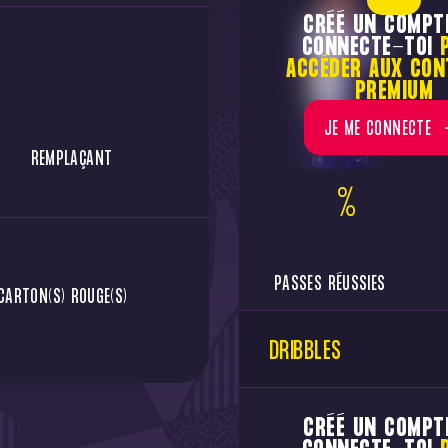
CRÉÉ UN COMPT
CONNECTE-TOI
ACCÉDER AUX CON
PREMIUM
JE ME CONNECTE
REMPLAÇANT
%
PASSES RÉUSSIES
CARTON(S) ROUGE(S)
DRIBBLES
CRÉÉ UN COMPT