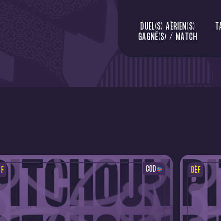
DUEL(S) AÉRIEN(S)
T
GAGNÉ(S) / MATCH
COD
ÉF
DÉF