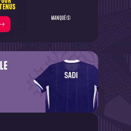
POUR
TENUS
MANQUÉ(S)
LE