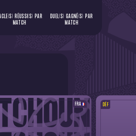
ACLE(S) RÉUSSI(S) PAR
DUEL(S) GAGNÉ(S) PAR
MATCH
MATCH
FRA
DÉF