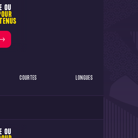
E OU
POUR
TENUS
COURTES
LONGUES
E OU