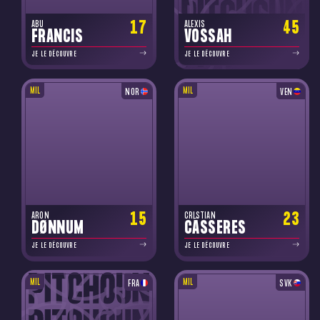
17
45
ABU
ALEXIS
FRANCIS
VOSSAH
JE LE DÉCOUVRE
JE LE DÉCOUVRE
MIL
MIL
NOR
VEN
15
23
ARON
CRISTIAN
DØNNUM
CÁSSERES
JE LE DÉCOUVRE
JE LE DÉCOUVRE
MIL
MIL
FRA
SVK