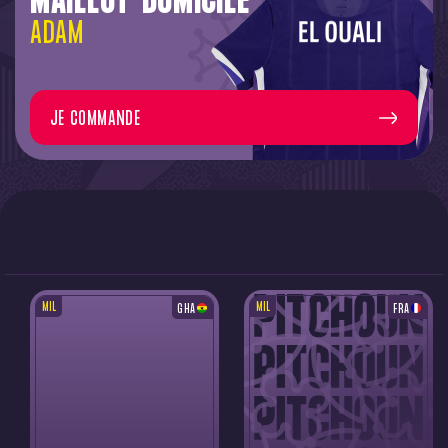
MAILLOT DOMICILE
ADAM
JE COMMANDE
MIL
MIL
GHA
FRA