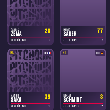
28
77
DARRIS
MÁRIO
ZEMA
SAUER
JE LE DÉCOUVRE
JE LE DÉCOUVRE
MIL
MIL
FRA
DEU
39
8
MATHIS
NIKLAS
SAKA
SCHMIDT
JE LE DÉCOUVRE
JE LE DÉCOUVRE