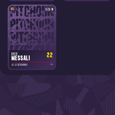
MIL
DZA
22
RAFIK
MESSALI
JE LE DÉCOUVRE