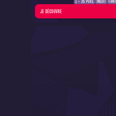
1 - 35 PERS.
INÉDIT
FANT
JE DÉCOUVRE