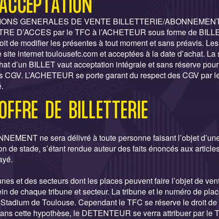
 ACCEPTATION
ITIONS GENERALES DE VENTE BILLETTERIE/ABONNEMENT (c
e TITRE D’ACCES par le TFC à l’ACHETEUR sous forme de BI
oit de modifier les présentes à tout moment et sans préavis. Le
e site internet toulousefc.com et acceptées à la date d’achat. La
 d’un BILLET vaut acceptation intégrale et sans réserve po
es CGV. L’ACHETEUR se porte garant du respect des CGV pa
.
OFFRE DE BILLETTERIE
MENT ne sera délivré à toute personne faisant l’objet d’une
tion de stade, s’étant rendue auteur des faits énoncés aux articles
ayé.
nes et des secteurs dont les places peuvent faire l’objet de ve
ein de chaque tribune et secteur. La tribune et le numéro de pla
Stadium de Toulouse. Cependant le TFC se réserve le droit de
 Dans cette hypothèse, le DETENTEUR se verra attribuer par le