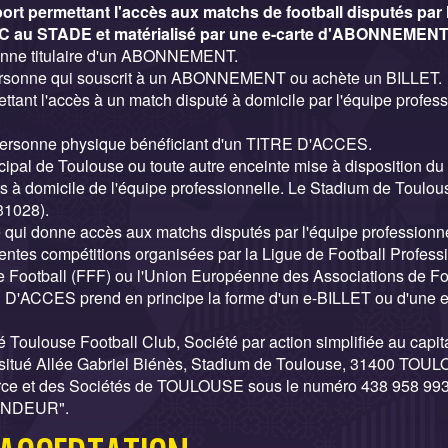
 permettant l'accès aux matchs de football disputés par 
FC au STADE et matérialisé par une e-carte d'ABONNEMENT
onne titulaire d'un ABONNEMENT.
rsonne qui souscrit à un ABONNEMENT ou achète un BILLET.
ttant l'accès à un match disputé à domicile par l'équipe profe
personne physique bénéficiant d'un TITRE D'ACCES.
ipal de Toulouse ou toute autre enceinte mise à disposition du
ts à domicile de l'équipe professionnelle. Le Stadium de Toulou
31028).
e qui donne accès aux matchs disputés par l'équipe professio
rentes compétitions organisées par la Ligue de Football Professi
e Football (FFF) ou l'Union Européenne des Associations de Fo
 D'ACCES prend en principe la forme d'un e-BILLET ou d'une e
é Toulouse Football Club, Société par action simplifiée au capit
st situé Allée Gabriel Biénès, Stadium de Toulouse, 31400 TOUL
ce et des Sociétés de TOULOUSE sous le numéro 438 958 993
VENDEUR".