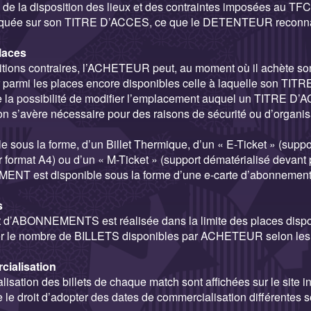
 de la disposition des lieux et des contraintes imposées au TFC
diquée sur son TITRE D’ACCES, ce que le DETENTEUR reconnai
places
itions contraires, l’ACHETEUR peut, au moment où il achète s
armi les places encore disponibles celle à laquelle son TIT
ve la possibilité de modifier l’emplacement auquel un TITRE D’
ion s’avère nécessaire pour des raisons de sécurité ou d’organis
e sous la forme, d’un Billet Thermique, d’un « E-Ticket » (supp
r format A4) ou d’un « M-Ticket » (support dématérialisé devant 
ENT est disponible sous la forme d’une e-carte d’abonnement
s
 d’ABONNEMENTS est réalisée dans la limite des places dispo
iter le nombre de BILLETS disponibles par ACHETEUR selon les 
cialisation
sation des billets de chaque match sont affichées sur le site int
le droit d’adopter des dates de commercialisation différentes 