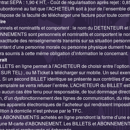
ntrat SEPA : 1,90 € HT, - Coût de régularisation après rejet : 0,8
ubordonné au fait que l’ACHETEUR soit à jour de l’ensemble 
pose de la faculté de télécharger une facture pour toute comm
ire
nnels et nominatifs et comportent : le nom du DETENTEUR et 
EMENTS sont personnels et nominatifs et comportent le no
ctitude des renseignements transmis sur sa situation personne
sentant d’une personne morale ou personne physique dument habi
era soumis à cette même obligation d’information le concernant.
rait
ILLETS en ligne permet à l’ACHETEUR de choisir entre l’option 
SUR TEL) , ou M-Ticket à télécharger sur mobile. Un seul exe
. Si un second BILLET identique se présente aux contrôles d’ac
plaire se verra refuser l’entrée. L’ACHETEUR du BILLET est 
n aucun cas être tenu pour responsable, de tout dommage direct 
n, d’un dysfonctionnement des lignes de communication, du rés
s appareils électroniques de l’acheteur qui rendraient impossi
ition à domicile n’est prévue par le TFC.
ABONNEMENTS achetés en ligne prendront la forme d’une e-
ne M-carte d’ABONNEMENT. Les BILLETS et ABONNEMENTS 
e ne sont ni remboursés ni échangés.