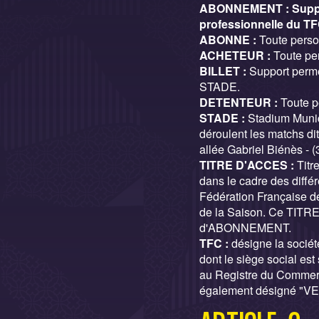
ABONNEMENT : Support
professionnelle du T
ABONNE :
Toute pers
ACHETEUR :
Toute pe
BILLET :
Support perme
STADE.
DETENTEUR :
Toute 
STADE :
Stadium Munic
déroulent les matchs di
allée Gabriel Biénès - (
TITRE D'ACCES :
Titr
dans le cadre des diffé
Fédération Française d
de la Saison. Ce TITRE
d'ABONNEMENT.
TFC :
désigne la sociét
dont le siège social e
au Registre du Commer
également désigné "