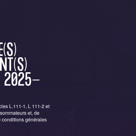
(S)
NT(S)
N 2025-
les L.111-1, L 111-2 et
nsommateurs et, de
e conditions générales