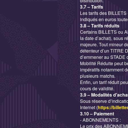
distribution.
3.7 – Tarifs
Les tarifs des BILLETS
indiqués en euros toutes
3.8 – Tarifs réduits
Certains BILLETS ou AB
la date d’achat), sous
majeure. Tout mineur de
détenteur d’un TITRE D
d’emmener au STADE des 
Mobilité Réduite peut bé
impératifs notamment d
plusieurs matchs.
Enfin, un tarif réduit pe
cours de validité.
3.9 – Modalités d'acha
Sous réserve d’indicat
Internet (
https://billett
3.10 – Paiement
- ABONNEMENTS :
Le prix des ABONNEMEN