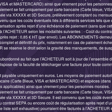
, VISA et MASTERCARD) ainsi que virement pour les personnes
e paiement se fait uniquement par carte bancaire (Carte bleue
isée via XXXXX et 3D Secure, prélèvement comptant ou mensue
venu que les coûts éventuels liés à différents services tels que
arisation après rejet d’une échéance de paiement (sans que cette
s à l’ACHETEUR selon les modalités suivantes : - Coût du contra
 après rejet : 0,85 € HT (par envoi). Les ABONNEMENTS demeur
complet et définitif du prix, notamment en cas de paiement éch
se réserve le droit selon la gravité des manquements, de susp
ubordonné au fait que l’ACHETEUR soit à jour de l’ensemble 
pose de la faculté de télécharger une facture pour toute comm
 payable uniquement en euros. Les moyens de paiement autorisé
ancaire (Carte Bleue, VISA et MASTERCARD) et espèces (dans l
nts applicables) ainsi que virement pour les personnes morales.
e paiement se fait uniquement par carte bancaire (Carte bleue
sée via XXXXX et 3D Secure. Il est convenu que les coûts éventu
du contrat SEPA ou encore coût de régularisation après rejet d
e liste soit exhaustive) pourraient être facturés à l’ACHETEUR 