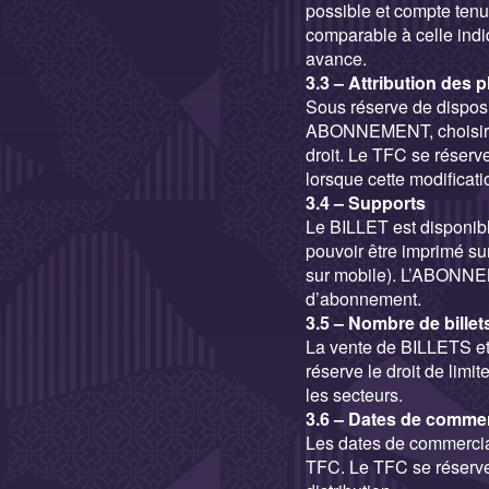
possible et compte tenu
comparable à celle in
avance.
3.3 – Attribution des 
Sous réserve de dispos
ABONNEMENT, choisir p
droit. Le TFC se réser
lorsque cette modificat
3.4 – Supports
Le BILLET est disponibl
pouvoir être imprimé su
sur mobile). L’ABONNEM
d’abonnement.
3.5 – Nombre de billet
La vente de BILLETS et
réserve le droit de lim
les secteurs.
3.6 – Dates de commer
Les dates de commerciali
TFC. Le TFC se réserve 