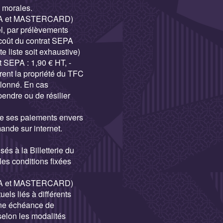
 morales.
, VISA et MASTERCARD)
l, par prélèvements
 coût du contrat SEPA
 liste soit exhaustive)
t SEPA : 1,90 € HT, -
ent la propriété du TFC
elonné. En cas
endre ou de résilier
de ses paiements envers
ande sur internet.
s à la Billetterie du
es conditions fixées
, VISA et MASTERCARD)
els liés à différents
’une échéance de
selon les modalités