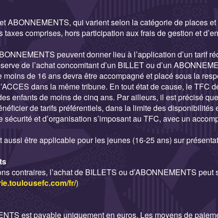
 et ABONNEMENTS, qui varient selon la catégorie de places et l
 taxes comprises, hors participation aux frais de gestion et d’en
ONNEMENTS peuvent donner lieu à l’application d’un tarif rédu
 réserve de l’achat concomitant d’un BILLET ou d’un ABONNE
 moins de 16 ans devra être accompagné et placé sous la respo
’ACCES dans la même tribune. En tout état de cause, le TFC d
enfants de moins de cinq ans. Par ailleurs, il est précisé qu
néficier de tarifs préférentiels, dans la limite des disponibilité
e sécurité et d’organisation s’imposant au TFC, avec un accom
ut aussi être applicable pour les jeunes (16-25 ans) sur présentati
ts
ions contraires, l’achat de BILLETS ou d’ABONNEMENTS peut se 
erie.toulousefc.com/fr/
)
TS est payable uniquement en euros. Les moyens de paiement 