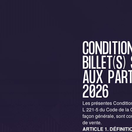
CONDITIO
BILLET(S)
AUX PART
2026
Les présentes Condition
L 221-5 du Code de la 
façon générale, sont co
de vente.
ARTICLE 1. DÉFINITI