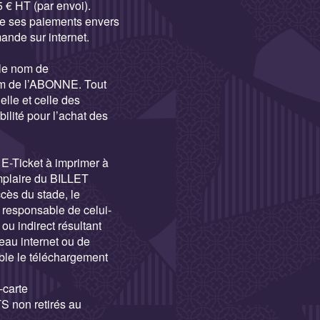
5 € HT (par envoi).
de ses paiements envers
ande sur internet.
le nom de
m de l’ABONNE. Tout
lle et celle des
lité pour l’achat des
E-Ticket à imprimer à
mplaire du BILLET
cès du stade, le
responsable de celui-
ou indirect résultant
eau internet ou de
ble le téléchargement
carte
non retirés au