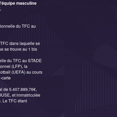
l'équipe masculine
.
ssionnelle du TFC au
 TFC dans laquelle se
se se trouve au 1 bis
nnelle du TFC au STADE
onnel (LFP), la
otball (UEFA) au cours
-carte
al de 5.407.889,76€,
OUSE, et immatriculée
. Le TFC étant