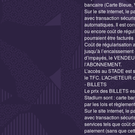
bancaire (Carte Bleue
Sur le site internet, l
avec transaction sécur
automatiques. Il est con
ou encore coût de régul
pourraient être facturé
Coût de régularisation
jusqu’à l’encaissement 
d’impayés, le VENDEUR 
l’ABONNEMENT.
L’accès au STADE est s
le TFC. L’ACHETEUR dis
- BILLETS
Le prix des BILLETS est
Stadium sont : carte b
par les lois et règleme
Sur le site internet, l
avec transaction sécuri
services tels que coût 
paiement (sans que cett