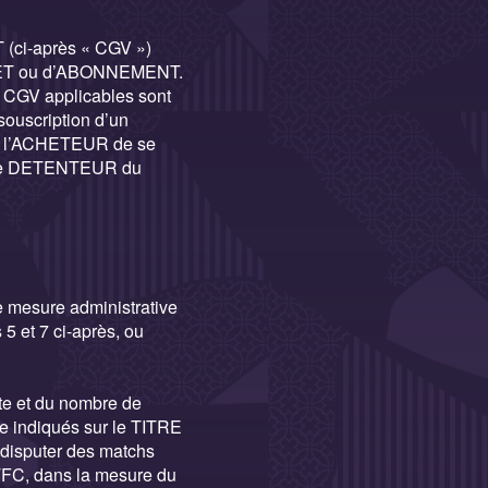
i-après « CGV »)
LLET ou d’ABONNEMENT.
s CGV applicables sont
 souscription d’un
ur l’ACHETEUR de se
r le DETENTEUR du
 mesure administrative
 5 et 7 ci-après, ou
nte et du nombre de
ce indiqués sur le TITRE
 disputer des matchs
 TFC, dans la mesure du